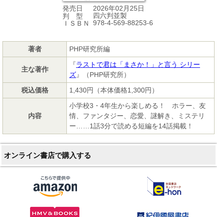
2026年02月25日
発売日
四六判並製
判 型
978-4-569-88253-6
ＩＳＢＮ
著者
PHP研究所編
『
ラストで君は「まさか！」と言う シリー
主な著作
ズ
』（PHP研究所）
税込価格
1,430円（本体価格1,300円）
小学校3・4年生から楽しめる！ ホラー、友
内容
情、ファンタジー、恋愛、謎解き、ミステリ
ー……1話3分で読める短編を14話掲載！
オンライン書店で購入する