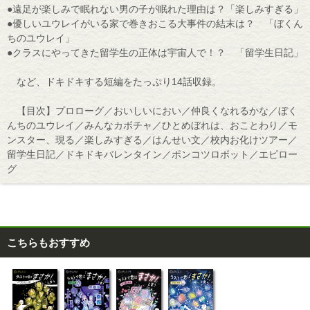
●遠足が楽しみで眠れない男の子が眠れた理由は？「楽しみすぎる」
●優しいユウレイがいる家で巻きおこる大事件の結末は？ 「ぼくん
ちのユウレイ」
●クラスにやってきた留学生の正体は宇宙人で！？ 「留学生日記」
など、ドキドキする短編をたっぷり14話収録。
【目次】プロローグ／おいしいにおい／仲良くなれるかな／ぼく
んちのユウレイ／みんなカボチャ／ひとめぼれは、おことわり／モ
ンスター、現る／楽しみすぎる／はんせい文／校内お化けツアー／
留学生日記／ドキドキバレンタイン／ポンコツロボット／エピロー
グ
こちらもおすすめ