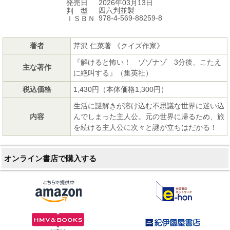
2026年03月13日
発売日
四六判並製
判 型
978-4-569-88259-8
ＩＳＢＮ
著者
芹沢 仁菜著 《クイズ作家》
『解けると怖い！ ゾゾナゾ 3分後、こたえ
主な著作
に絶叫する』（集英社）
税込価格
1,430円（本体価格1,300円）
生活に謎解きが溶け込む不思議な世界に迷い込
内容
んでしまった主人公。元の世界に帰るため、旅
を続ける主人公に次々と謎が立ちはだかる！
オンライン書店で購入する