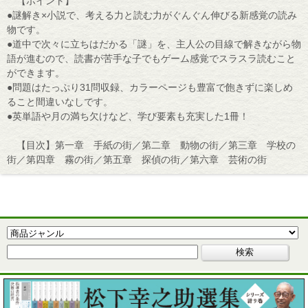
【ポイント】
●謎解き×小説で、考える力と読む力がぐんぐん伸びる新感覚の読み
物です。
●道中で次々に立ちはだかる「謎」を、主人公の目線で解きながら物
語が進むので、読書が苦手な子でもゲーム感覚でスラスラ読むこと
ができます。
●問題はたっぷり31問収録、カラーページも豊富で飽きずに楽しめ
ること間違いなしです。
●英単語や月の満ち欠けなど、学び要素も充実した1冊！
【目次】第一章 手紙の街／第二章 動物の街／第三章 学校の
街／第四章 霧の街／第五章 探偵の街／第六章 芸術の街