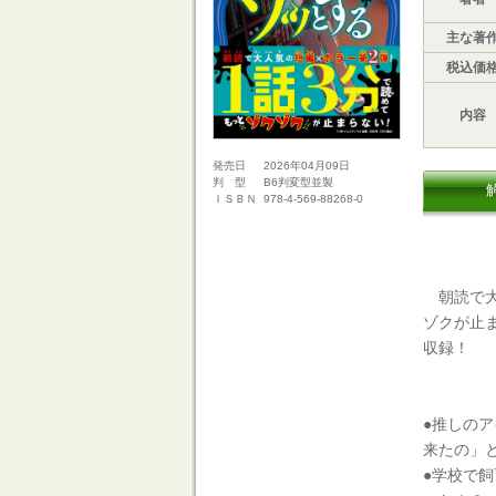
主な著
税込価
内容
2026年04月09日
発売日
B6判変型並製
判 型
978-4-569-88268-0
ＩＳＢＮ
朝読で大
ゾクが止
収録！
●推しの
来たの」
●学校で