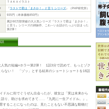
ＴＡＫＡイラスト
作
『
ラストで君は「まさか！」と言う シリーズ
』（PHP研究所）
格
935円（本体価格850円）
累計60万部突破の大人気シリーズ『ラストで君は「まさか！」
と言う』シリーズの姉妹作、こわ～いお話がたっぷり詰まった
第2弾！
解説
人気の短編×ホラー第2弾！ 1話3分で読めて、もっとゾク
まらない！ 「ゾッ」とする結末のショートショートを18話
書籍売
アイドルに街でぐうぜん出会ったが、彼女は「実は未来から
と語り、助けを求めてきて……『九死に一生アイドル。』。
飼育することになったのは、見たこともない不思議な動物だ