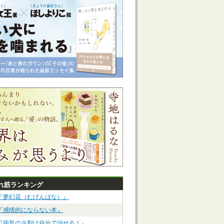
れ筋ランキング
『夢幻花（むげんばな）』
『感情的にならない本』
『病気の９割は自分で治せる！』