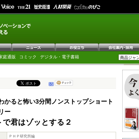
家庭通販
コミック
デジタル・電子書籍
わかると怖い3分間ノンストップショート
リー
トで君はゾッとする２
ＰＨＰ研究所編