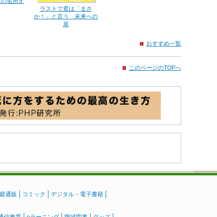
本の名所え
ラストで君は「まさ
か！」と言う 未来への
扉
おすすめ一覧
このページのTOPへ
庭通販
コミック
デジタル・電子書籍
通信教育
eラーニング
職域図書
グッズ