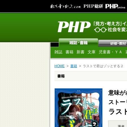
雑誌
書籍
新書
文庫
児童書・ＹＡ
HOME
書籍
ラストで君はゾッとする２
書籍
意味が
ストー
ラス
著者