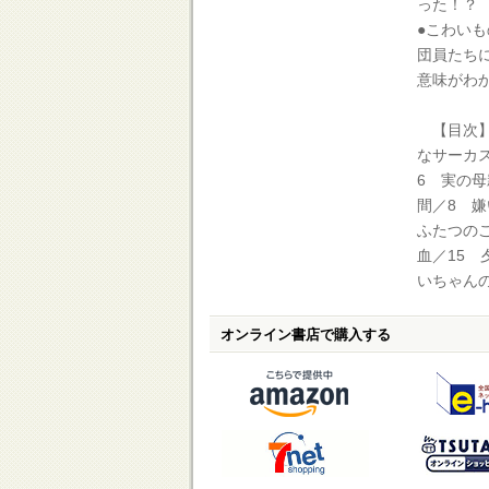
った！？
●こわい
団員たち
意味がわ
【目次】
なサーカ
6 実の
間／8 
ふたつのご
血／15 
いちゃん
オンライン書店で購入する