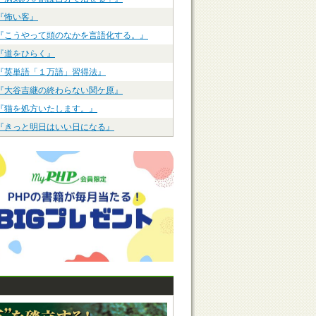
『怖い客』
『こうやって頭のなかを言語化する。』
『道をひらく』
『英単語「１万語」習得法』
『大谷吉継の終わらない関ケ原』
『猫を処方いたします。』
『きっと明日はいい日になる』