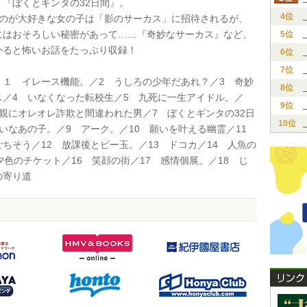
 『ぼくとギンタの32日間』。
4位
ものが大好きな女の子は「影のサーカス」に招待されるが、
にはおそろしい秘密があって……『奇妙なサーカス』など、
5位
かると怖いお話をたっぷり収録！
6位
7位
１ イレース機能。／2 うしろの少年だあれ？／3 奇妙
8位
ス／4 いなくなった転校生／5 九死に一生アイドル。／
9位
母親にオレオレ詐欺と間違われた男／7 ぼくとギンタの32日
10位
嫌いなあの子。／9 アーク。／10 願いを叶える幽霊／11
ちそう／12 放課後とビー玉。／13 ドコカ／14 人魚の
夕色のチケット／16 笑顔の街／17 感情個展。／18 じ
の寄り道