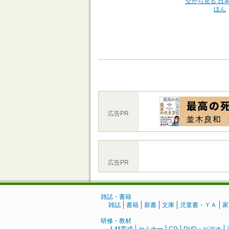
空から見る 日
ほん
広告PR
広告PR
雑誌・書籍
雑誌
書籍
新書
文庫
児童書・ＹＡ
家
研修・教材
人材育成
セミナー
CD
DVD・ビデオ