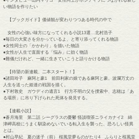
●インタビュー山内マリコ 女性同士がポジティブにつながれる新し
い物語を作りたい
【ブックガイド】価値観が変わりつつある時代の中で
女性の心強い味方になってくれる小説13選…北村浩子
●毎日の大変さを分かっているよ、と寄り添ってくれる物語
●女性同士の「かかわり」を描いた物語
●女性が人生で直面する「悩み」に効く物語
●難儀だけれど、一緒に生きていこうと語りかける物語
【待望の新連載、二本スタート！】
●諸田玲子 麻阿と豪1 前田利家の娘である麻阿と豪。波瀾万丈の
人生を送った姫達の戦国を描く。
●下村敦史 ガウディの遺言1 行方不明の父を捜索中、志穂は「あ
る場所」に吊り下げられた死体を発見する。
【連載小説】
●蒼月海里 第二話 シーグラスの憂鬱 怪談喫茶ニライカナイ2 綿
津岬高校にうまく馴染めないでいる転入生を襲った、恐ろしい怪異
とは。
●村山早紀 夏の迷子（前） 桜風堂夢ものがたり4 ふらりと桜風堂