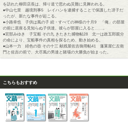
を訪れた柳田店長は、帰り道で思わぬ災難に見舞われる。
●中山七里 越境刑事5 レイハンを逮捕することで保護した冴子だ
ったが、新たな事件が起こる。
●小路幸也 子供は風の子 続・すべての神様の十月9 「俺」の部屋
の前に居座る見知らぬ子供達。彼らが部屋に入ると……。
●宮部みゆき 子宝船 その九 きたきた捕物帖28 北一は政五郎親分
の命により、宝船事件の真相を探るため、動き始める。
●山本一力 緋色の壺 その十三 献残屋佐吉御用帖41 蓬莱屋仁左衛
門と佐吉の前で、大尽風の男達と賭場の大勝負が始まった。
こちらもおすすめ