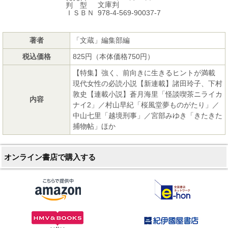
文庫判
判 型
978-4-569-90037-7
ＩＳＢＮ
著者
「文蔵」編集部編
税込価格
825円（本体価格750円）
【特集】強く、前向きに生きるヒントが満載
現代女性の必読小説【新連載】諸田玲子、下村
敦史【連載小説】蒼月海里「怪談喫茶ニライカ
内容
ナイ2」／村山早紀「桜風堂夢ものがたり」／
中山七里「越境刑事」／宮部みゆき「きたきた
捕物帖」ほか
オンライン書店で購入する