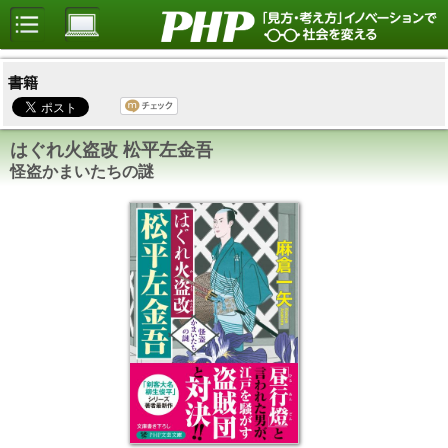
書籍
はぐれ火盗改 松平左金吾
怪盗かまいたちの謎