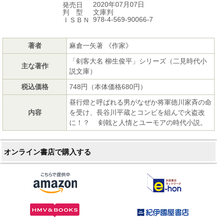
2020年07月07日
発売日
文庫判
判 型
978-4-569-90066-7
ＩＳＢＮ
著者
麻倉一矢著 《作家》
「剣客大名 柳生俊平」シリーズ（二見時代小
主な著作
説文庫）
税込価格
748円（本体価格680円）
昼行燈と呼ばれる男がなぜか将軍徳川家斉の命
内容
を受け、長谷川平蔵とコンビを組んで火盗改
に！？ 剣戟と人情とユーモアの時代小説。
オンライン書店で購入する