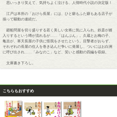
思いっきり笑えて、気持ちよく泣ける、人情時代小説の決定版！
江戸は本所の「おけら長屋」には、ひと癖もふた癖もある店子が
揃って騒動の連続だ。
廻船問屋を切り盛りする若く美しい女将に気に入られ、鉄斎が婿
入りするという噂が流れるが……「はんぶん」。久蔵とお梅の子、
亀吉が、寒天長屋の子供に怪我をさせたという。目撃者がおらず、
それぞれの長屋の住人を巻き込んだ争いに発展し、ついにはお白洲
に呼び出され……「みなのこ」など、笑いと感動の四編を収録。
文庫書き下ろし。
こちらもおすすめ