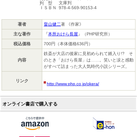
文庫判
判 型
978-4-569-90153-4
ＩＳＢＮ
著者
畠山健二
著 《作家》
主な著作
『
本所おけら長屋
』（PHP研究所）
税込価格
700円（本体価格636円）
鉄斎が大店の後家に見初められて婿入り!? そ
内容
のとき「おけら長屋」は……。笑いと涙と感動
がすべて詰まった大人気時代小説シリーズ。
リンク
http://www.php.co.jp/okera/
オンライン書店で購入する