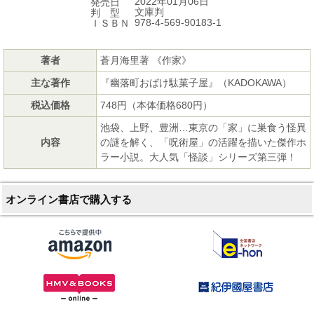
2022年01月06日
発売日
文庫判
判 型
978-4-569-90183-1
ＩＳＢＮ
著者
蒼月海里著 《作家》
主な著作
『幽落町おばけ駄菓子屋』（KADOKAWA）
税込価格
748円（本体価格680円）
池袋、上野、豊洲…東京の「家」に巣食う怪異
内容
の謎を解く、「呪術屋」の活躍を描いた傑作ホ
ラー小説。大人気「怪談」シリーズ第三弾！
オンライン書店で購入する