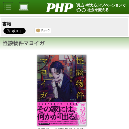
書籍
怪談物件マヨイガ