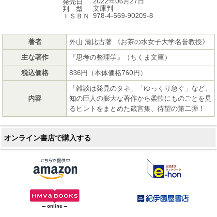
2022年06月27日
発売日
文庫判
判 型
978-4-569-90209-8
ＩＳＢＮ
著者
外山 滋比古著 《お茶の水女子大学名誉教授》
主な著作
『思考の整理学』（ちくま文庫）
税込価格
836円（本体価格760円）
「雑談は発見のタネ」「ゆっくり急ぐ」など、
内容
知の巨人の膨大な著作から柔軟にものごとを見
るヒントをまとめた箴言集、待望の第二弾！
オンライン書店で購入する