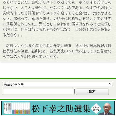
ろということだ。会社がリストラを迫っても、ホイホイと受けるん
じゃない。とことん会社にしがみつくべきである。今までの経験も
実績もまったく評価せずリストラを迫ってくる会社に一泡吹かせる
なら、居残って、意地を張り、身勝手に振る舞い異端として会社内
に居場所を作るのだ。異端として会社内に居場所を作ろうと覚悟し
た瞬間に、仕事は与えられるものではなく、自分のものに姿を変え
るだろう」。
銀行マンから５０歳を目前に作家に転身、その後の日本振興銀行
社長就任や倒産、裁判など、波乱万丈の５０代を送ってきた著者な
らではの人生訓を綴っていただく。