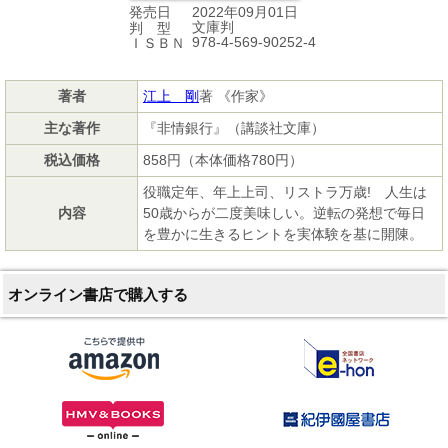
2022年09月01日
発売日
文庫判
判 型
978-4-569-90252-4
ＩＳＢＮ
著者
江上 剛
著 《作家》
主な著作
『非情銀行』（講談社文庫）
税込価格
858円（本体価格780円）
役職定年、年上上司、リストラ万歳! 人生は
内容
50歳からが二度美味しい。逆転の発想で毎日
を豊かに生きるヒントを実体験を基に開陳。
オンライン書店で購入する