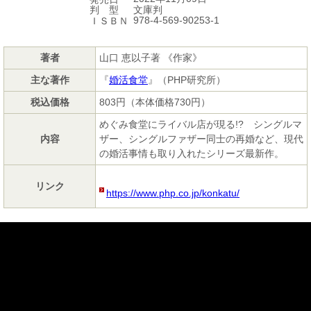
文庫判
判 型
978-4-569-90253-1
ＩＳＢＮ
著者
山口 恵以子著 《作家》
主な著作
『
婚活食堂
』（PHP研究所）
税込価格
803円（本体価格730円）
めぐみ食堂にライバル店が現る!? シングルマ
内容
ザー、シングルファザー同士の再婚など、現代
の婚活事情も取り入れたシリーズ最新作。
リンク
https://www.php.co.jp/konkatu/