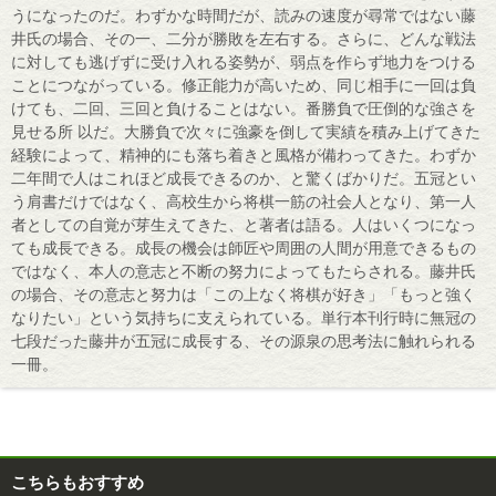
うになったのだ。わずかな時間だが、読みの速度が尋常ではない藤
井氏の場合、その一、二分が勝敗を左右する。さらに、どんな戦法
に対しても逃げずに受け入れる姿勢が、弱点を作らず地力をつける
ことにつながっている。修正能力が高いため、同じ相手に一回は負
けても、二回、三回と負けることはない。番勝負で圧倒的な強さを
見せる所 以だ。大勝負で次々に強豪を倒して実績を積み上げてきた
経験によって、精神的にも落ち着きと風格が備わってきた。わずか
二年間で人はこれほど成長できるのか、と驚くばかりだ。五冠とい
う肩書だけではなく、高校生から将棋一筋の社会人となり、第一人
者としての自覚が芽生えてきた、と著者は語る。人はいくつになっ
ても成長できる。成長の機会は師匠や周囲の人間が用意できるもの
ではなく、本人の意志と不断の努力によってもたらされる。藤井氏
の場合、その意志と努力は「この上なく将棋が好き」「もっと強く
なりたい」という気持ちに支えられている。単行本刊行時に無冠の
七段だった藤井が五冠に成長する、その源泉の思考法に触れられる
一冊。
こちらもおすすめ