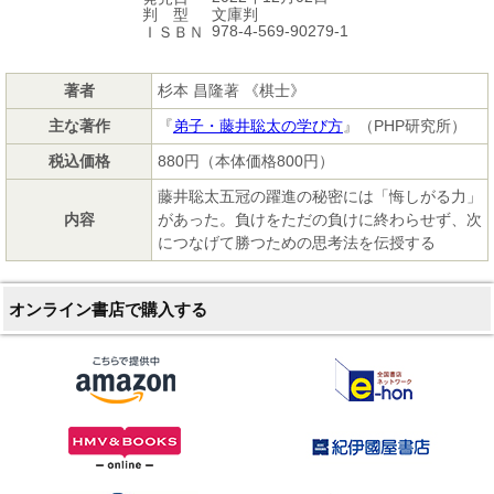
文庫判
判 型
978-4-569-90279-1
ＩＳＢＮ
著者
杉本 昌隆著 《棋士》
主な著作
『
弟子・藤井聡太の学び方
』（PHP研究所）
税込価格
880円（本体価格800円）
藤井聡太五冠の躍進の秘密には「悔しがる力」
内容
があった。負けをただの負けに終わらせず、次
につなげて勝つための思考法を伝授する
オンライン書店で購入する