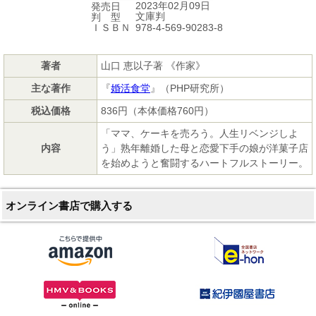
2023年02月09日
発売日
文庫判
判 型
978-4-569-90283-8
ＩＳＢＮ
著者
山口 恵以子著 《作家》
主な著作
『
婚活食堂
』（PHP研究所）
税込価格
836円（本体価格760円）
「ママ、ケーキを売ろう。人生リベンジしよ
内容
う」熟年離婚した母と恋愛下手の娘が洋菓子店
を始めようと奮闘するハートフルストーリー。
オンライン書店で購入する