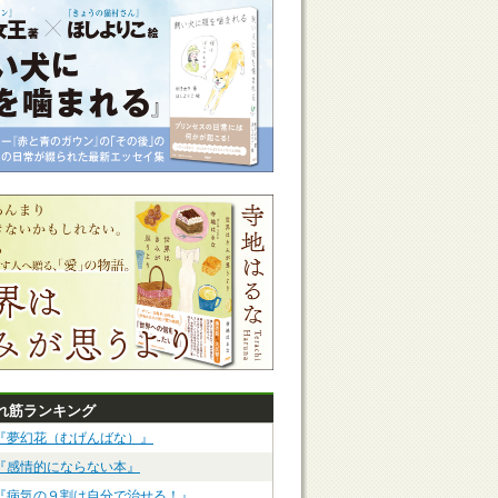
れ筋ランキング
『夢幻花（むげんばな）』
『感情的にならない本』
『病気の９割は自分で治せる！』