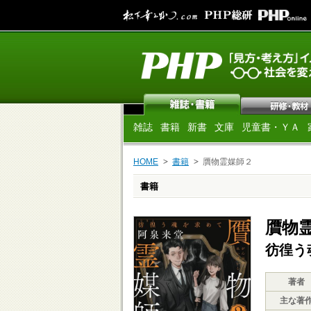
雑誌
書籍
新書
文庫
児童書・ＹＡ
HOME
書籍
贋物霊媒師２
書籍
贋物
彷徨う
著者
主な著