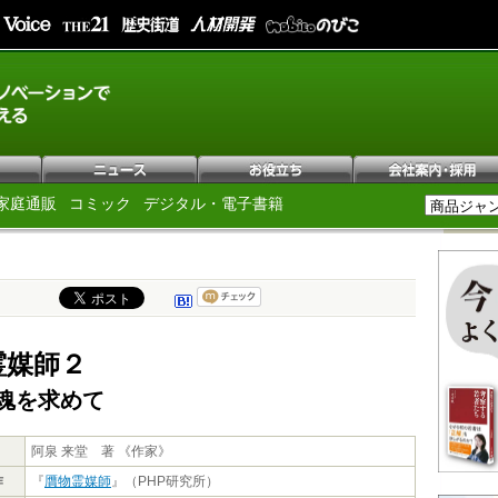
家庭通販
コミック
デジタル・電子書籍
霊媒師２
魂を求めて
阿泉 来堂 著 《作家》
作
『
贋物霊媒師
』（PHP研究所）