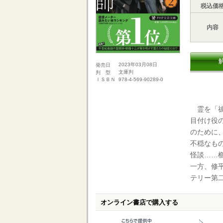
税込価
内容
2023年03月08日
発売日
文庫判
判 型
978-4-569-90289-0
ＩＳＢＮ
霊を「祓
目付け役
のために
不穏なも
怪談……
一方、修
テリー第
オンライン書店で購入する