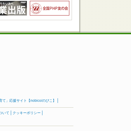
」応援サイト【nobico/のびこ】
ついて
クッキーポリシー