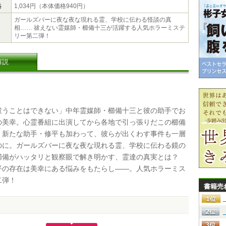
格
1,034円（本体価格940円）
ガールズバーに夜な夜な現れる霊、学校に伝わる怪談の真
相…… 祓えない霊媒師・櫛備十三が活躍する人気ホラーミステ
リー第二弾！
解説
うことはできない」中年霊媒師・櫛備十三と彼の助手でお
の美幸。心霊番組に出演してから各地で引っ張りだこの櫛備
、新たな助手・修平も加わって、彼らが出くわす事件も一層
のに。ガールズバーに夜な夜な現れる霊、学校に伝わる鏡の
櫛備がハッタリと観察眼で解き明かす、霊達の真実とは？
平の存在は美幸にある悩みをもたらし――。人気ホラーミス
二弾！
書籍売