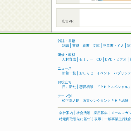
広告PR
雑誌・書籍
雑誌
書籍
新書
文庫
児童書・ＹＡ
家
研修・教材
人材育成
セミナー
CD
DVD・ビデオ
ニュース
新着一覧
おしらせ
イベント
パブリシ
お役立ち
日に新た
恋愛相談
『ＰＨＰスペシャル
テーマ別
松下幸之助
政策シンクタンクＰＨＰ総研
会社案内
社会活動
採用募集
メールマガ
特定商取引法に基づく表示
一般事業主行動