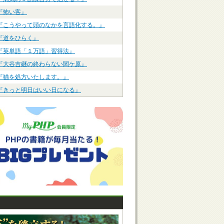
『怖い客』
『こうやって頭のなかを言語化する。』
『道をひらく』
『英単語「１万語」習得法』
『大谷吉継の終わらない関ケ原』
『猫を処方いたします。』
『きっと明日はいい日になる』