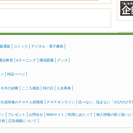
庭通販
コミック
デジタル・電子書籍
通信教育
eラーニング
職域図書
グッズ
ティ
特設ページ
』今月の診断
こころ相談
何の日
人名事典
社員研修のＰＨＰ人材開発
ＰＨＰオンライン
比べない、悩まない「のびのび子育て
ジン
プレゼント
お問合せ
Webサイトご利用にあたって
個人情報の取り扱いに
計画
広告掲載について