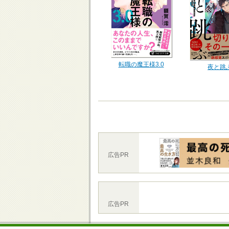
転職の魔王様3.0
夜と跳
広告PR
広告PR