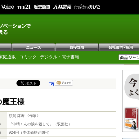
家庭通販
コミック
デジタル・電子書籍
の魔王様
額賀 澪著 《作家》
作
『沖晴くんの涙を殺して』（双葉社）
格
924円（本体価格840円）