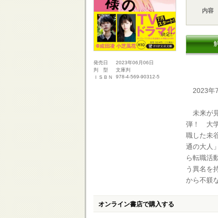
内容
2023年06月06日
発売日
文庫判
判 型
978-4-569-90312-5
ＩＳＢＮ
2023年
未来が見
弾！ 大
職した未
通の大人
ら転職活
う異名を
から不躾
オンライン書店で購入する