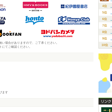
4位
5位
6位
7位
8位
9位
無い場合がありますので、ご了承ください。
10位
トにてご確認ください。
びます