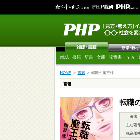
雑誌
書籍
新書
文庫
児童書・ＹＡ
HOME
書籍
転職の魔王様
書籍
転職
著者
主な著
税込価