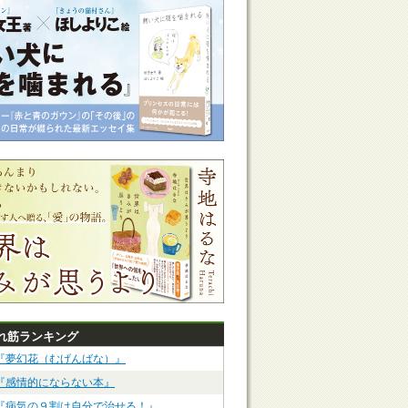
れ筋ランキング
『夢幻花（むげんばな）』
『感情的にならない本』
『病気の９割は自分で治せる！』