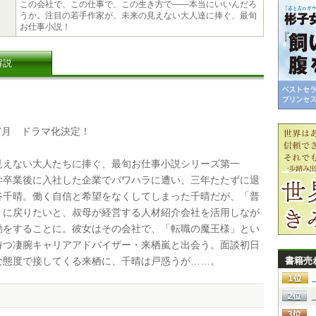
この会社で、この仕事で、この生き方で――本当にいいんだろ
うか。注目の若手作家が、未来の見えない大人達に捧ぐ、最旬
お仕事小説！
解説
7月 ドラマ化決定！
えない大人たちに捧ぐ、最旬お仕事小説シリーズ第一
学卒業後に入社した企業でパワハラに遭い、三年たたずに退
谷千晴。働く自信と希望をなくしてしまった千晴だが、「普
」に戻りたいと、叔母が経営する人材紹介会社を活用しなが
動をすることに。彼女はその会社で、「転職の魔王様」とい
持つ凄腕キャリアアドバイザー・来栖嵐と出会う。面談初日
な態度で接してくる来栖に、千晴は戸惑うが……。
書籍売