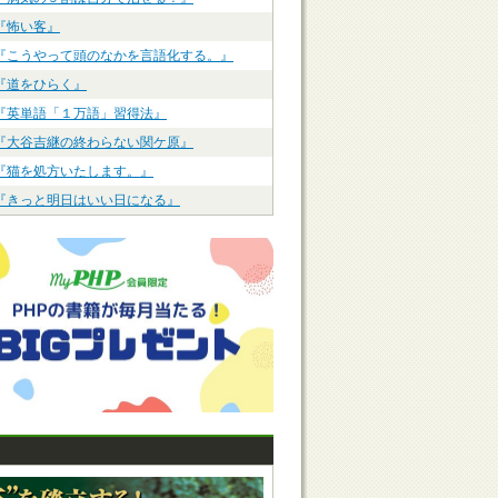
『怖い客』
『こうやって頭のなかを言語化する。』
『道をひらく』
『英単語「１万語」習得法』
『大谷吉継の終わらない関ケ原』
『猫を処方いたします。』
『きっと明日はいい日になる』