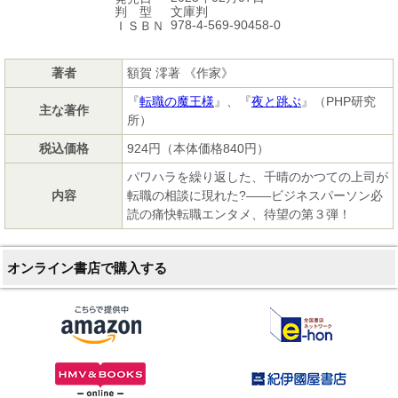
文庫判
判 型
978-4-569-90458-0
ＩＳＢＮ
著者
額賀 澪著 《作家》
『
転職の魔王様
』、『
夜と跳ぶ
』（PHP研究
主な著作
所）
税込価格
924円（本体価格840円）
パワハラを繰り返した、千晴のかつての上司が
内容
転職の相談に現れた?――ビジネスパーソン必
読の痛快転職エンタメ、待望の第３弾！
オンライン書店で購入する