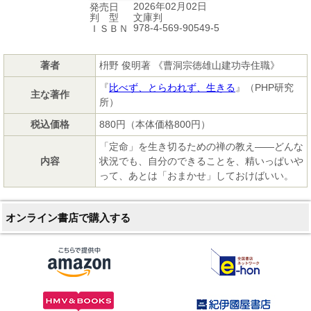
2026年02月02日
発売日
文庫判
判 型
978-4-569-90549-5
ＩＳＢＮ
著者
枡野 俊明著 《曹洞宗徳雄山建功寺住職》
『
比べず、とらわれず、生きる
』（PHP研究
主な著作
所）
税込価格
880円（本体価格800円）
「定命」を生き切るための禅の教え――どんな
内容
状況でも、自分のできることを、精いっぱいや
って、あとは「おまかせ」しておけばいい。
オンライン書店で購入する