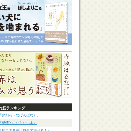
れ筋ランキング
『夢幻花（むげんばな）』
『感情的にならない本』
『病気の９割は自分で治せる！』