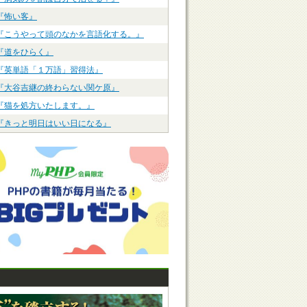
『怖い客』
『こうやって頭のなかを言語化する。』
『道をひらく』
『英単語「１万語」習得法』
『大谷吉継の終わらない関ケ原』
『猫を処方いたします。』
『きっと明日はいい日になる』