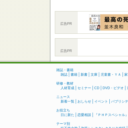
広告PR
広告PR
雑誌・書籍
雑誌
書籍
新書
文庫
児童書・ＹＡ
家
研修・教材
人材育成
セミナー
CD
DVD・ビデオ
ニュース
新着一覧
おしらせ
イベント
パブリシ
お役立ち
日に新た
恋愛相談
『ＰＨＰスペシャル
テーマ別