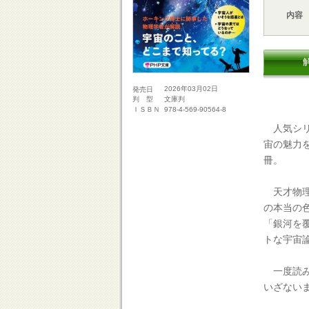
内容
2026年03月02日
発売日
文庫判
判 型
978-4-569-90564-8
ＩＳＢＮ
人気シリ
宙の魅力
冊。
天才物理
の本当の
「銀河を
トな宇宙
一度読み
いざない