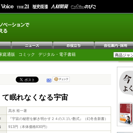
家庭通販
コミック
デジタル・電子書籍
くて眠れなくなる宇宙
高水 裕一著
作
『宇宙の秘密を解き明かす２４のスゴい数式』（幻冬舎新書）
格
913円（本体価格830円）