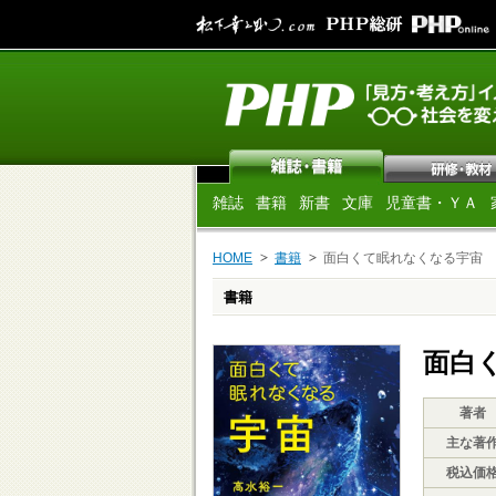
雑誌
書籍
新書
文庫
児童書・ＹＡ
HOME
書籍
面白くて眠れなくなる宇宙
書籍
面白
著者
主な著
税込価