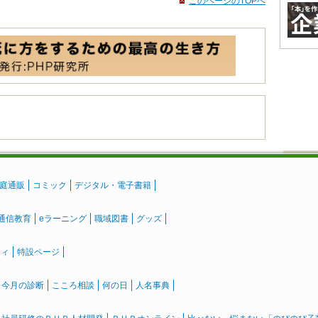
このページのTOPへ
庭通販
コミック
デジタル・電子書籍
通信教育
eラーニング
職域図書
グッズ
ティ
特設ページ
』今月の診断
こころ相談
何の日
人名事典