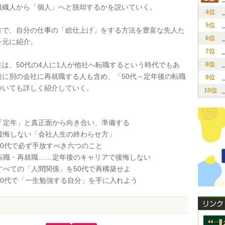
組織人から「個人」へと脱却するかを説いていく。
4位
5位
で、自分の仕事の「総仕上げ」をする方法を豊富な先人た
6位
を元に紹介。
7位
は、50代の4人に1人が他社へ転職するという時代でもあ
8位
後に別の会社に再就職する人も含め、「50代～定年後の転職
9位
ついても詳しく紹介していく。
10位
】
 「定年」と真正面から向き合い、準備する
 後悔しない「会社人生の終わらせ方」
50代で必ず手放すべき六つのこと
 転職・再就職……定年後のキャリアで後悔しない
すべての「人間関係」を50代で再構築せよ
50代で「一生勉強する自分」を手に入れよう