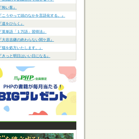
『怖い客』
『こうやって頭のなかを言語化する。』
『道をひらく』
『英単語「１万語」習得法』
『大谷吉継の終わらない関ケ原』
『猫を処方いたします。』
『きっと明日はいい日になる』