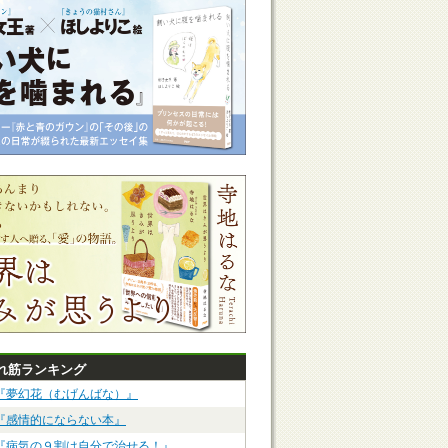
れ筋ランキング
『夢幻花（むげんばな）』
『感情的にならない本』
『病気の９割は自分で治せる！』