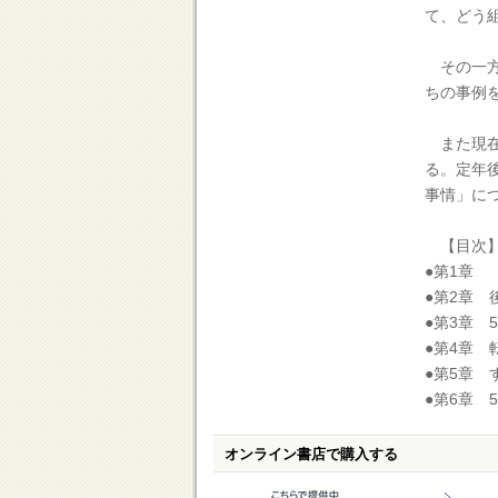
て、どう
その一方
ちの事例
また現在
る。定年
事情」に
【目次
●第1章
●第2章
●第3章 
●第4章
●第5章 
●第6章 
オンライン書店で購入する