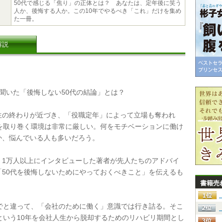
50代で感じる「焦り」の正体とは？ あなたは、定年後に笑う
人か、後悔する人か。この10年でやるべき「これ」だけを集め
た一冊。
解説
聞いた「後悔しない50代の結論」とは？
の終わりが近づき、「役職定年」によって立場も奪われ
代を取り巻く環境は非常に厳しい。何をモチベーションに働け
か、悩んでいる人も多いだろう。
1万人以上にインタビューした著者が先人たちのアドバイ
「50代を後悔しないためにやっておくべきこと」を伝えるも
。
書籍売
でと違って、「会社のために働く」意識では行き詰る。そこ
代という10年を会社人生から脱却するためのリハビリ期間とし