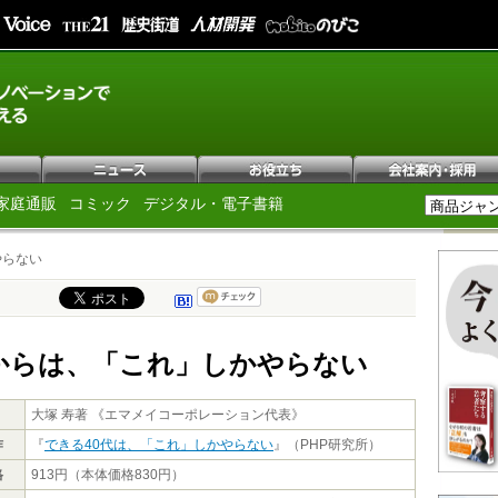
家庭通販
コミック
デジタル・電子書籍
やらない
歳からは、「これ」しかやらない
大塚 寿著 《エマメイコーポレーション代表》
作
『
できる40代は、「これ」しかやらない
』（PHP研究所）
格
913円（本体価格830円）