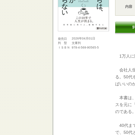
内容
2026年04月01日
発売日
文庫判
判 型
978-4-569-90565-5
ＩＳＢＮ
1万人に
会社人生
る。50
ばいいの
本書は、
スを元に
のである
40代ま
で、50