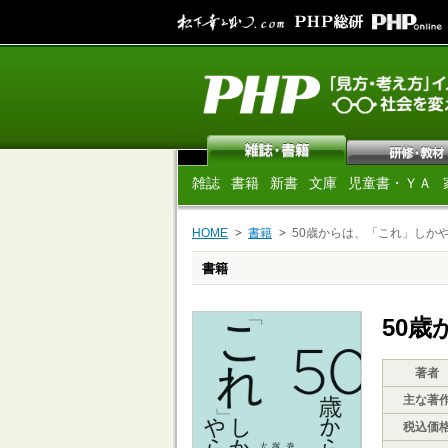
雑誌
書籍
新書
文庫
児童書・ＹＡ
HOME
書籍
50歳からは、「これ」しか
書籍
50
著者
主な著
税込価