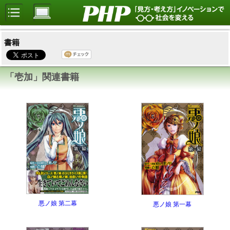
書籍
「壱加」関連書籍
悪ノ娘 第二幕
悪ノ娘 第一幕