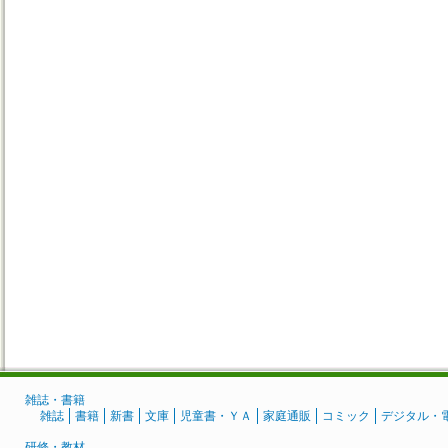
雑誌・書籍
雑誌
書籍
新書
文庫
児童書・ＹＡ
家庭通販
コミック
デジタル・
研修・教材