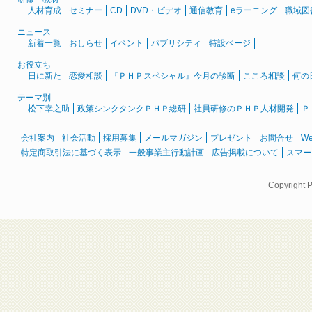
人材育成
セミナー
CD
DVD・ビデオ
通信教育
eラーニング
職域図
ニュース
新着一覧
おしらせ
イベント
パブリシティ
特設ページ
お役立ち
日に新た
恋愛相談
『ＰＨＰスペシャル』今月の診断
こころ相談
何の
テーマ別
松下幸之助
政策シンクタンクＰＨＰ総研
社員研修のＰＨＰ人材開発
Ｐ
会社案内
社会活動
採用募集
メールマガジン
プレゼント
お問合せ
W
特定商取引法に基づく表示
一般事業主行動計画
広告掲載について
スマー
Copyright 