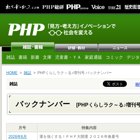
雑誌
書籍
新書
文庫
児童書・ＹＡ
家庭通販
コミック
デジタ
HOME
雑誌
PHPくらしラク～る♪増刊号 バックナンバー
雑誌
バックナンバー
[PHPくらしラク～る♪増刊号
月号
特集内容
2026年6月
運を強くする！ＰＨＰ大開運 ２０２６年春夏号