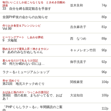
毎日いいことしか起こらなくなる ときめき目醒め
並木良和
74p
講座
33 自分を縛る固定観念を手放す
全国PHP友の会からのお知らせ
80p
作りおき食堂＆アレンジレシピ
吉永麻衣子
81p
Vol.99
ヒーリングアート しあわせ夢絵
西 なつめ
89p
9 大輪龍
眺めるだけで運気上昇！神さまサロン
キャメレオン竹田
90p
9 あめのみなかぬしちゃん
暮らせるだけで丸もうけ日記
御手洗直子
92p
40 何だか眠れない日には…
ラク～る♪ミュージアムショップ
96p
幸せ 沼めぐり
関根麻里
104p
第21回 地元スナックめぐり
おばあと孫のボケ・つっこみ介護日記
第9回 僕の名前、まちがってるで、おば
大迫知信
100p
あ！
「PHPくらしラク～る♪」年間購読のご案
112p
内