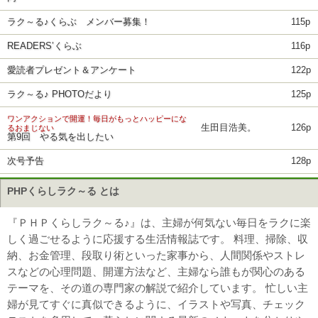
ラク～る♪くらぶ メンバー募集！
115p
READERS’くらぶ
116p
愛読者プレゼント＆アンケート
122p
ラク～る♪ PHOTOだより
125p
ワンアクションで開運！毎日がもっとハッピーにな
生田目浩美。
126p
るおまじない
第9回 やる気を出したい
次号予告
128p
PHPくらしラク～る とは
『ＰＨＰくらしラク～る♪』は、主婦が何気ない毎日をラクに楽
しく過ごせるように応援する生活情報誌です。 料理、掃除、収
納、お金管理、段取り術といった家事から、人間関係やストレ
スなどの心理問題、開運方法など、主婦なら誰もが関心のある
テーマを、その道の専門家の解説で紹介しています。 忙しい主
婦が見てすぐに真似できるように、イラストや写真、チェック