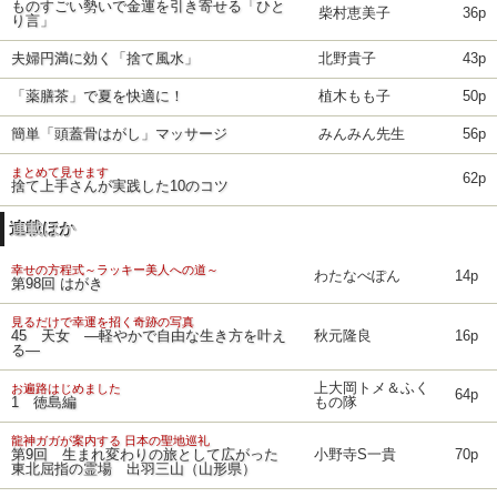
ものすごい勢いで金運を引き寄せる「ひと
柴村恵美子
36p
り言」
夫婦円満に効く「捨て風水」
北野貴子
43p
「薬膳茶」で夏を快適に！
植木もも子
50p
簡単「頭蓋骨はがし」マッサージ
みんみん先生
56p
まとめて見せます
62p
捨て上手さんが実践した10のコツ
連載ほか
幸せの方程式～ラッキー美人への道～
わたなべぽん
14p
第98回 はがき
見るだけで幸運を招く奇跡の写真
45 天女 ―軽やかで自由な生き方を叶え
秋元隆良
16p
る―
上大岡トメ＆ふく
お遍路はじめました
64p
1 徳島編
もの隊
龍神ガガが案内する 日本の聖地巡礼
第9回 生まれ変わりの旅として広がった
小野寺S一貴
70p
東北屈指の霊場 出羽三山（山形県）