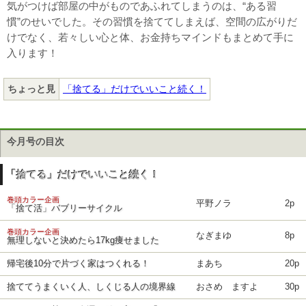
気がつけば部屋の中がものであふれてしまうのは、“ある習
慣”のせいでした。その習慣を捨ててしまえば、空間の広がりだ
けでなく、若々しい心と体、お金持ちマインドもまとめて手に
入ります！
ちょっと見
「捨てる」だけでいいこと続く！
今月号の目次
「捨てる」だけでいいこと続く！
巻頭カラー企画
平野ノラ
2p
「捨て活」バブリーサイクル
巻頭カラー企画
なぎまゆ
8p
無理しないと決めたら17kg痩せました
帰宅後10分で片づく家はつくれる！
まあち
20p
捨ててうまくいく人、しくじる人の境界線
おさめ ますよ
30p