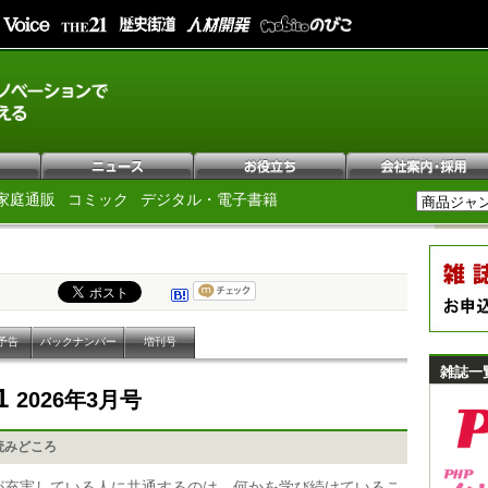
家庭通販
コミック
デジタル・電子書籍
予告
バックナンバー
増刊号
雑誌一
1
2026年3月号
読みどころ
が充実している人に共通するのは、何かを学び続けているこ