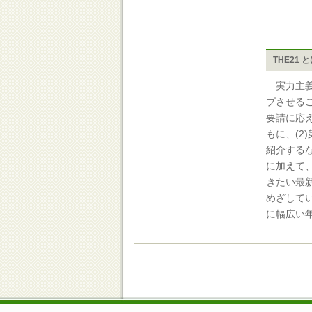
THE21 
実力主義
プさせる
要請に応
もに、(
紹介する
に加えて、
きたい最
めざして
に幅広い