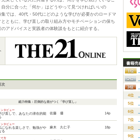
、自分に合った「何か」はどうやって見つければいいの
特集では、40代・50代にどのような学びが必要かのロードマ
すとともに、学び直しの取り組み方やモチベーションの保ち
者のアドバイスと実践者の体験談をもとに紹介する。
ト
書籍売
目次
4位
総力特集：圧倒的な差がつく「学び直し」
5位
インタビュー
6位
佐藤 優
14p
学び直しで、あなたの潜在的能
る
7位
インタビュー
麻木 久仁子
18p
私になれる楽しさで、勉強がや
8位
なる
9位
立て方