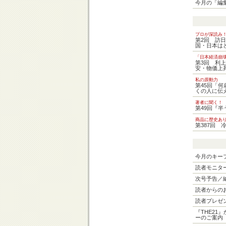
今月の「編
プロが深読み
第2回 訪
国・日本は
「日本経済崩
第3回 利
安・物価上
私の原動力
第45回「
くの人に伝
著者に聞く！
第49回『半
商品に歴史あ
第387回
今月のキー
読者モニタ
次号予告／
読者からの
読者プレゼ
『THE21
ーのご案内