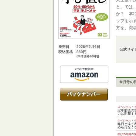
と。では
か？ 本
ップを示
方を、識
2026年2月6日
発売日
公式サイ
880円
税込価格
(本体価格800円)
今月号の
スペシャル・
定年前後の
力は開花す
スペシャル・
昨日と違う
められなく
学びの方針の