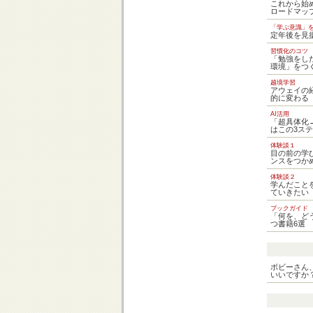
これから始
ロードマッ
「学ぶ意識」
定年後を見
習慣化のコツ
「勉強をし
環境」をつ
越境学習
アウェイの
的に変わる
AI活用
「超具体化
はこの3ス
体験談１
目の前の学
ンスをつか
体験談２
学んだこと
ていきたい
ブックガイド
「何を、ど
つ書籍6選
ボビーさん
いいですか