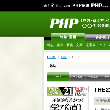
雑誌
書籍
新書
文庫
児童書・ＹＡ
HOME
雑誌
THE21
雑誌
THE 21
目次（画像）
投稿募集
次号
THE2
今月号の
人生後半