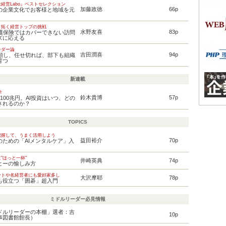
経営Labo』ベストセレクション
加藤政徳
66p
の企業文化でお客様と地域を元
り拓く経営トップの挑戦
水野友喜
83p
介護保険ではカバーできない訪問
ズに応える
ーダー論
吉田潤喜
94p
信頼し、任せ切れば、部下も組織
育つ
新連載
学
鈴木貴博
57p
100兆円。AI投資はいつ、どの
されるのか？
TOPICS
把握して、うまく活用しよう
益田裕介
70p
のための「AIメンタルケア」入
"ほっと一杯"
井崎英典
74p
ヒーの愉しみ方
ートや名経営者にも愛好家多し
大沢摩耶
78p
も役立つ「囲碁」超入門
ミドルリーダー必見情報
ドルリーダーの本棚」選者：吉
10p
事図書館館長）