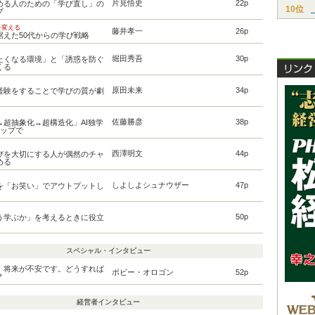
片見悟史
22p
める人のための「学び直し」の
10位
プ
を変える
藤井孝一
26p
据えた50代からの学び戦略
堀田秀吾
30p
たくなる環境」と「誘惑を防ぐ
くる
原田未来
34p
経験をすることで学びの質が劇
佐藤勝彦
38p
→超抽象化→超構造化」AI独学
テップで
西澤明文
44p
びを大切にする人が偶然のチャ
める
しよしよシュナウザー
47p
を「お笑い」でアウトプットし
50p
う学ぶか」を考えるときに役立
スペシャル・インタビュー
、将来が不安です。どうすれば
ボビー・オロゴン
52p
？
経営者インタビュー