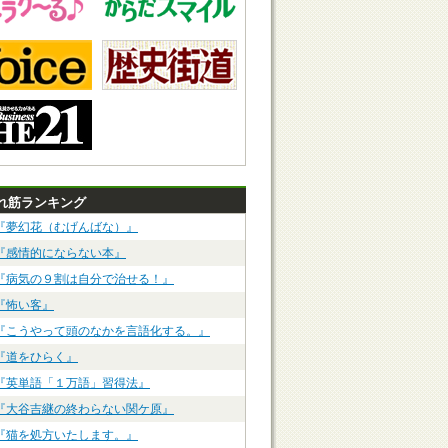
れ筋ランキング
『夢幻花（むげんばな）』
『感情的にならない本』
『病気の９割は自分で治せる！』
『怖い客』
『こうやって頭のなかを言語化する。』
『道をひらく』
『英単語「１万語」習得法』
『大谷吉継の終わらない関ケ原』
『猫を処方いたします。』