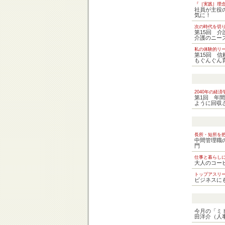
『［実践］理念
社員が主役
気に！
次の時代を切
第15回 
介護のニー
私の体験的リ
第15回 
もぐんぐん
2040年の経済
第1回 年間
ように回収
長所・短所を
中間管理職
門
仕事と暮らしに
大人のコー
トップアスリ
ビジネスに
今月の「ミ
田洋介（人