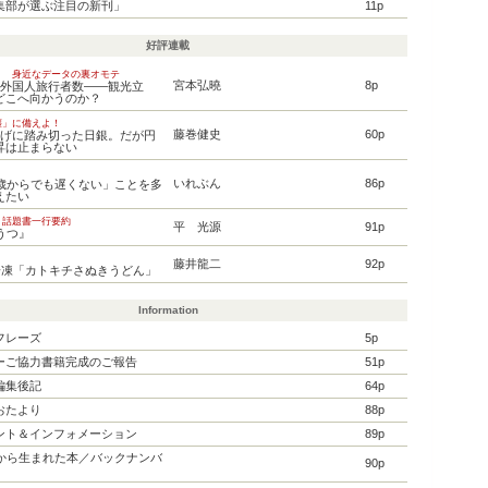
集部が選ぶ注目の新刊」
11p
好評連載
！ 身近なデータの裏オモテ
宮本弘曉
8p
日外国人旅行者数――観光立
どこへ向かうのか？
壊」に備えよ！
藤巻健史
60p
上げに踏み切った日銀。だが円
昇は止まらない
いれぶん
86p
何歳からでも遅くない」ことを多
えたい
 話題書一行要約
平 光源
91p
うつ』
り
藤井龍二
92p
 冷凍「カトキチさぬきうどん」
Information
フレーズ
5p
ーご協力書籍完成のご報告
51p
編集後記
64p
おたより
88p
ント＆インフォメーション
89p
』から生まれた本／バックナンバ
90p