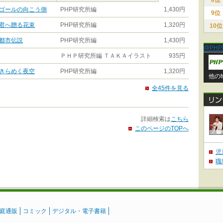
8位
ゴールの向こう側
PHP研究所編
1,430円
9位
君へ贈る花束
PHP研究所編
1,320円
10位
都市伝説
PHP研究所編
1,430円
@PHP
ＰＨＰ研究所編 ＴＡＫＡイラスト
935円
きらめく夜空
PHP研究所編
1,320円
他のt
全45件を見る
詳細検索は
こちら
このページのTOPへ
児
職
庭通販
コミック
デジタル・電子書籍