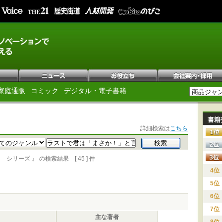
家庭通販
コミック
デジタル・電子書籍
書籍
詳細検索は
こちら
ーズ 』 の検索結果 [ 45 ] 件
4位
5位
6位
7位
主な著者