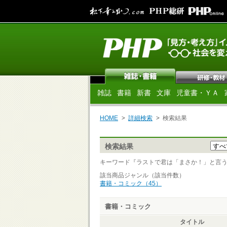
雑誌
書籍
新書
文庫
児童書・ＹＡ
HOME
詳細検索
検索結果
検索結果
キーワード『ラストで君は「まさか！」と言う シリ
該当商品ジャンル（該当件数）
書籍・コミック（45）
書籍・コミック
タイトル