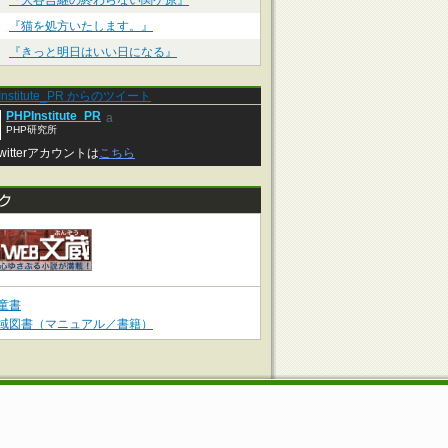
『大谷吉継の終わらない関ケ原』
『猫を処方いたします。』
『きっと明日はいい日になる』
Institute_PR からのツイート
PHPInstitute_PR
a
PHP研究所
witterアカウントは
こちら
童書
域図書（マニュアル／書籍）