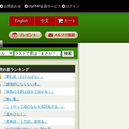
お問合わせ
myPHP会員サービス
ログイン
English
中文
カート
プレゼント
メルマガ登録
売れ筋ランキング
『夢幻花（むげんばな）』
『感情的にならない本』
『病気の９割は自分で治せる！』
『怖い客』
『こうやって頭のなかを言語化する。』
『道をひらく』
『英単語「１万語」習得法』