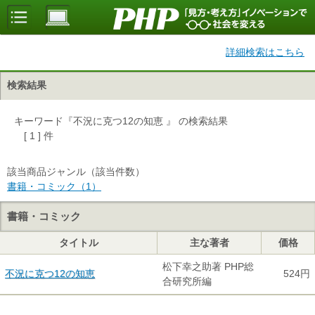
詳細検索はこちら
検索結果
キーワード『不況に克つ12の知恵 』 の検索結果
[ 1 ] 件
該当商品ジャンル（該当件数）
書籍・コミック（1）
書籍・コミック
タイトル
主な著者
価格
松下幸之助著 PHP総
不況に克つ12の知恵
524円
合研究所編