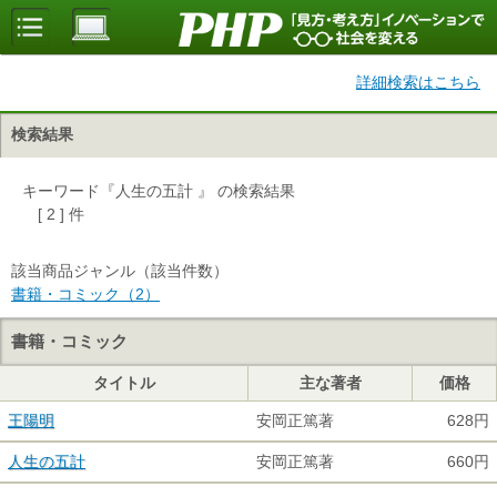
詳細検索はこちら
検索結果
キーワード『人生の五計 』 の検索結果
[ 2 ] 件
該当商品ジャンル（該当件数）
書籍・コミック（2）
書籍・コミック
タイトル
主な著者
価格
王陽明
安岡正篤著
628円
人生の五計
安岡正篤著
660円