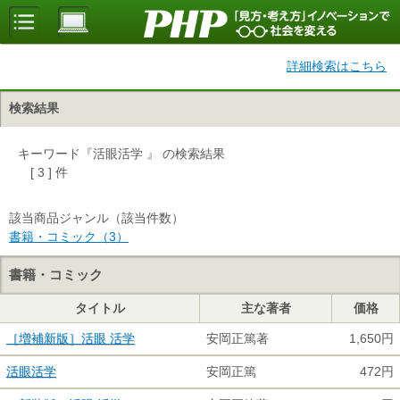
詳細検索はこちら
検索結果
キーワード『活眼活学 』 の検索結果
[ 3 ] 件
該当商品ジャンル（該当件数）
書籍・コミック（3）
書籍・コミック
タイトル
主な著者
価格
［増補新版］活眼 活学
安岡正篤著
1,650円
活眼活学
安岡正篤
472円