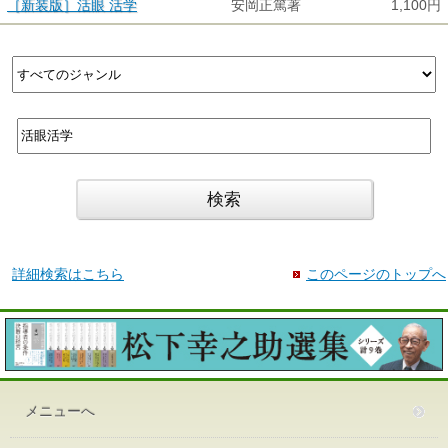
［新装版］活眼 活学
安岡正篤著
1,100円
詳細検索はこちら
このページのトップへ
メニューへ