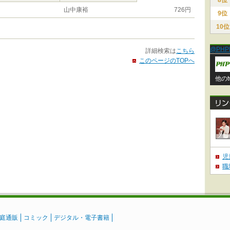
8位
山中康裕
726円
9位
10位
@PHP
詳細検索は
こちら
このページのTOPへ
他のt
児
職
庭通販
コミック
デジタル・電子書籍