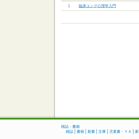
1
臨床ユング心理学入門
雑誌・書籍
雑誌
書籍
新書
文庫
児童書・ＹＡ
家