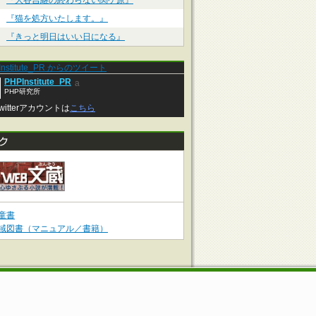
『大谷吉継の終わらない関ケ原』
『猫を処方いたします。』
『きっと明日はいい日になる』
Institute_PR からのツイート
PHPInstitute_PR
a
PHP研究所
witterアカウントは
こちら
童書
域図書（マニュアル／書籍）