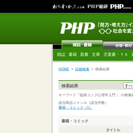
雑誌
書籍
新書
文庫
児童書・ＹＡ
HOME
詳細検索
検索結果
検索結果
キーワード『臨床ユング心理学入門 』 の検索結果 
該当商品ジャンル（該当件数）
書籍・コミック（1）
書籍・コミック
タイトル