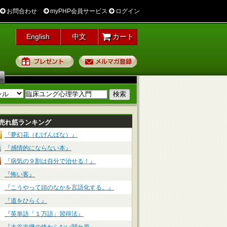
お問合わせ
myPHP会員サービス
ログイン
English
中文
カート
プレゼント
メルマガ登録
売れ筋ランキング
『夢幻花（むげんばな）』
『感情的にならない本』
『病気の９割は自分で治せる！』
『怖い客』
『こうやって頭のなかを言語化する。』
『道をひらく』
『英単語「１万語」習得法』