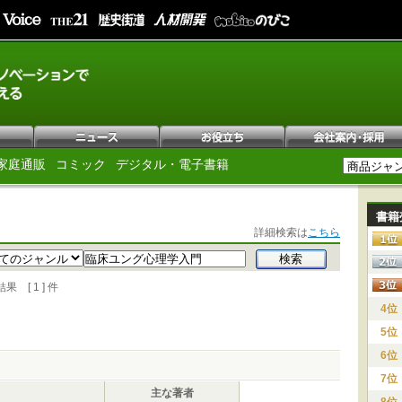
家庭通販
コミック
デジタル・電子書籍
書籍
詳細検索は
こちら
[ 1 ] 件
4位
5位
6位
7位
主な著者