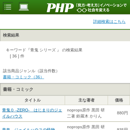
詳細検索はこちら
検索結果
キーワード『青鬼 シリーズ 』 の検索結果
[ 36 ] 件
該当商品ジャンル（該当件数）
書籍・コミック（36）
書籍・コミック
タイトル
主な著者
価格
青鬼０ -ZERO- はじまりのジェ
noprops原作 黒田 研
880円
イルハウス
二著 鈴羅木 かりん
noprops原作 黒田 研
青鬼 ジェイルハウスの怪物
935円