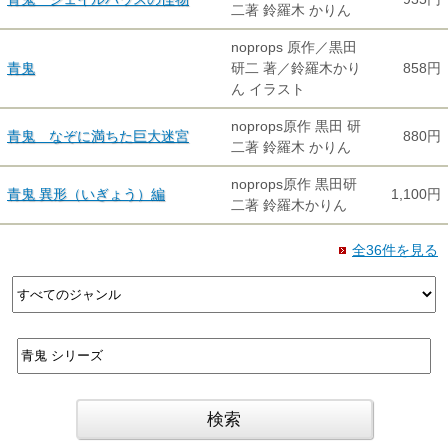
二著 鈴羅木 かりん
noprops 原作／黒田
青鬼
研二 著／鈴羅木かり
858円
ん イラスト
noprops原作 黒田 研
青鬼 なぞに満ちた巨大迷宮
880円
二著 鈴羅木 かりん
noprops原作 黒田研
青鬼 異形（いぎょう）編
1,100円
二著 鈴羅木かりん
全36件を見る