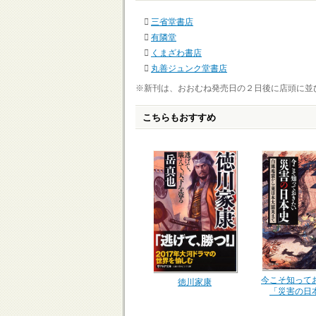
三省堂書店
有隣堂
くまざわ書店
丸善ジュンク堂書店
※新刊は、おおむね発売日の２日後に店頭に並
こちらもおすすめ
今こそ知って
徳川家康
「災害の日