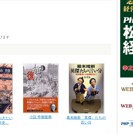
びます
小説 帝都復興
幕末維新「英傑」たちの
おきたい
言い分
本史」