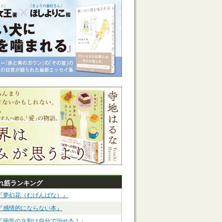
れ筋ランキング
『夢幻花（むげんばな）』
『感情的にならない本』
『病気の９割は自分で治せる！』