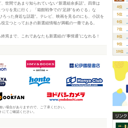
ど、世間であまり知られていない“新選組余多話”。四章は
4位
まつりを見に行く」「箱館戦争での“足跡”をめぐる」な
5位
でひろった身近な話題”。テレビ、映画を見るのにも、小説を
6位
も役立つとっておきの新選組情報が満載の一冊である。
7位
終焉まで、これであなたも新選組の“事情通”になれる！
8位
9位
10位
無い場合がありますので、ご了承ください。
トにてご確認ください。