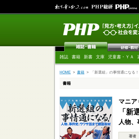
雑誌
書籍
新書
文庫
児童書・ＹＡ
HOME
書籍
「新選組」の事情通になる！
書籍
マニア
「新
人物、
著者