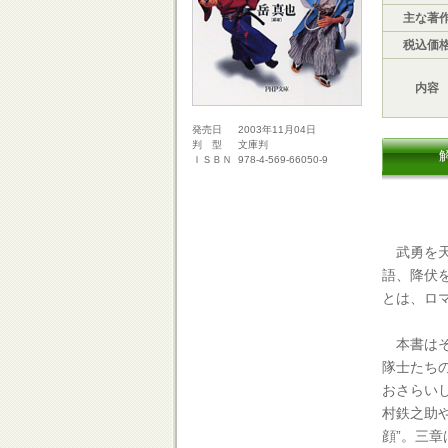
主な著
税込価
内容
2003年11月04日
発売日
文庫判
判 型
978-4-569-66050-9
ＩＳＢＮ
武勇を天
語、降伏
とは、ロ
本書はそ
隊士たち
おさらい
村鉄之助
顔”。三