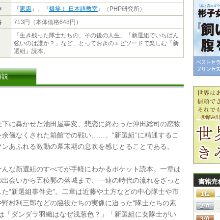
作
『
家康
』、『
爆笑！ 日本語教室
』（PHP研究所）
格
713円（本体価格648円）
「生き残った隊士たちの、その後の人生」「新選組でいちばん
強いのは誰か？」など、とっておきのエピソードで楽しむ『新
選組』読本。
解説
下に轟かせた池田屋事変、悲恋に終わった沖田総司の恋物
を余儀なくされた箱館での戦い……。“新選組”に精通するこ
マンあふれる激動の幕末期の息吹を感じとることである。
んな新選組のすべてが手軽にわかるポケット読本。一章は
の出会いから五稜郭の落城まで、一連の時代の流れをざっと
書籍売
した“新選組事件史”。二章は近藤や土方などの中心隊士や市
や野村利三郎などの脇役たちの実像に迫った“隊士たちの素
章は「ダンダラ羽織はなぜ浅葱色？」「新選組に女隊士がい