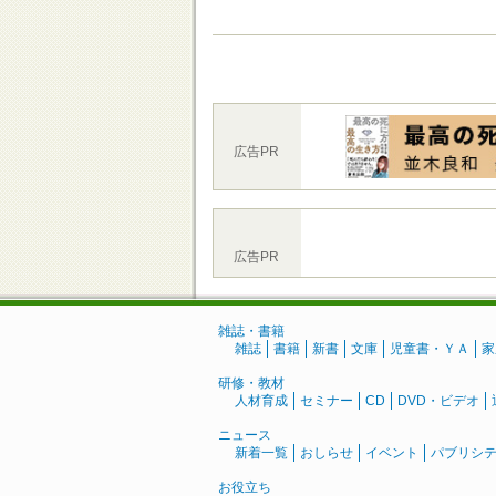
広告PR
広告PR
雑誌・書籍
雑誌
書籍
新書
文庫
児童書・ＹＡ
家
研修・教材
人材育成
セミナー
CD
DVD・ビデオ
ニュース
新着一覧
おしらせ
イベント
パブリシ
お役立ち