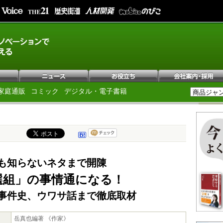
家庭通販
コミック
デジタル・電子書籍
も知らないネタまで開陳
選組」の事情通になる！
事件史、ウワサ話まで徹底取材
岳真也編著 《作家》