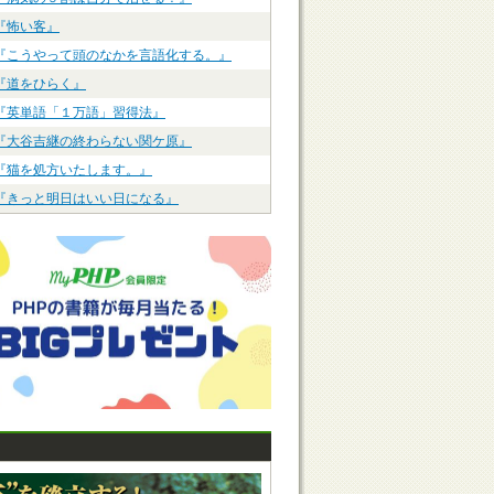
『怖い客』
『こうやって頭のなかを言語化する。』
『道をひらく』
『英単語「１万語」習得法』
『大谷吉継の終わらない関ケ原』
『猫を処方いたします。』
『きっと明日はいい日になる』