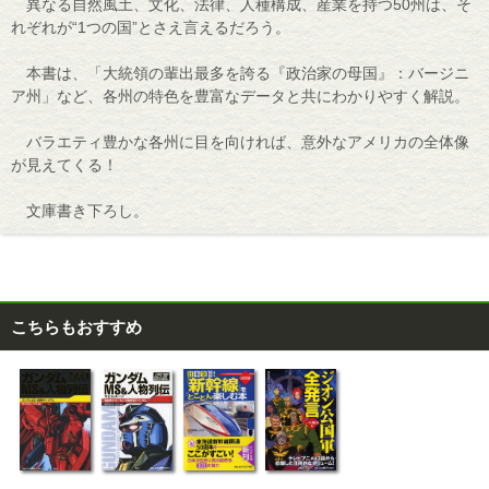
異なる自然風土、文化、法律、人種構成、産業を持つ50州は、そ
れぞれが“1つの国”とさえ言えるだろう。
本書は、「大統領の輩出最多を誇る『政治家の母国』：バージニ
ア州」など、各州の特色を豊富なデータと共にわかりやすく解説。
バラエティ豊かな各州に目を向ければ、意外なアメリカの全体像
が見えてくる！
文庫書き下ろし。
こちらもおすすめ