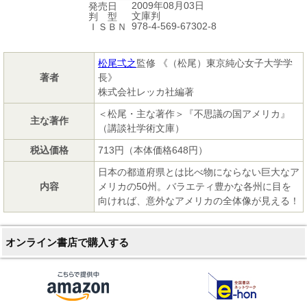
2009年08月03日
発売日
文庫判
判 型
978-4-569-67302-8
ＩＳＢＮ
松尾弌之
監修 《（松尾）東京純心女子大学学
著者
長》
株式会社レッカ社編著
＜松尾・主な著作＞『不思議の国アメリカ』
主な著作
（講談社学術文庫）
税込価格
713円（本体価格648円）
日本の都道府県とは比べ物にならない巨大なア
内容
メリカの50州。バラエティ豊かな各州に目を
向ければ、意外なアメリカの全体像が見える！
オンライン書店で購入する