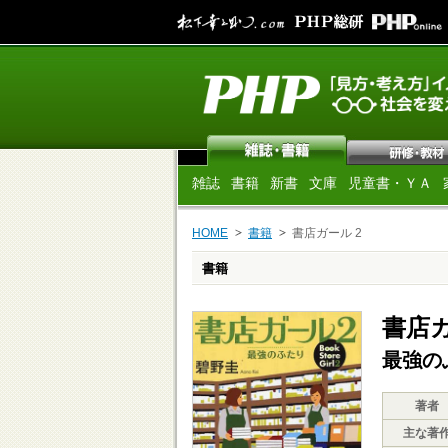
雑誌
書籍
新書
文庫
児童書・ＹＡ
HOME
書籍
書店ガール 2
書籍
書店ガ
最強の
著者
主な著