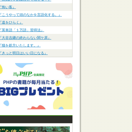
『怖い客』
『こうやって頭のなかを言語化する。』
『道をひらく』
『英単語「１万語」習得法』
『大谷吉継の終わらない関ケ原』
『猫を処方いたします。』
『きっと明日はいい日になる』