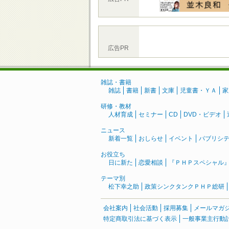
広告PR
雑誌・書籍
雑誌
書籍
新書
文庫
児童書・ＹＡ
家
研修・教材
人材育成
セミナー
CD
DVD・ビデオ
ニュース
新着一覧
おしらせ
イベント
パブリシ
お役立ち
日に新た
恋愛相談
『ＰＨＰスペシャル
テーマ別
松下幸之助
政策シンクタンクＰＨＰ総研
会社案内
社会活動
採用募集
メールマガ
特定商取引法に基づく表示
一般事業主行動