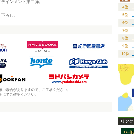
タテインメント第二弾。
4位
下ろし。
5位
6位
7位
8位
9位
10位
無い場合がありますので、ご了承ください。
トにてご確認ください。