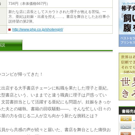
格
734円（本体価格667円）
新たな店に店長としてスカウトされた理子が抱える苦悩。一
方、亜紀は妊娠・出産を控え……。書店を舞台としたお仕事小
説待望の第2弾。
http://www.php.co.jp/shotengirl/
解説
コンビが帰ってきた！
出店する大手書店チェーンに転職を果たした理子と亜紀。
大型書店という、いままでと違う職責に理子は戸惑ってい
、文芸書担当として活躍する亜紀にも問題が。妊娠をきっか
った夫との確執、書籍の回収騒動――。そんな忙しい日々の
書籍売
本屋の力を信じる二人が立ち向かう新たな挑戦とは？
員から共感の声が続々と届いた、書店を舞台とした痛快お