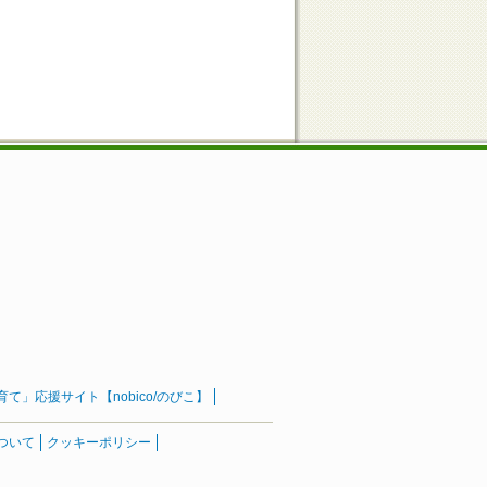
」応援サイト【nobico/のびこ】
ついて
クッキーポリシー