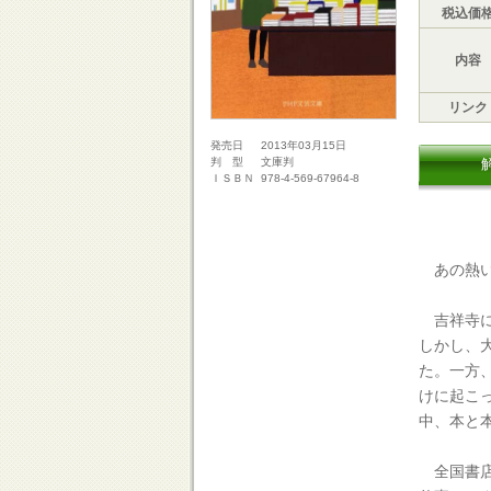
税込価
内容
リンク
2013年03月15日
発売日
文庫判
判 型
978-4-569-67964-8
ＩＳＢＮ
あの熱い
吉祥寺に
しかし、
た。一方
けに起こ
中、本と
全国書店