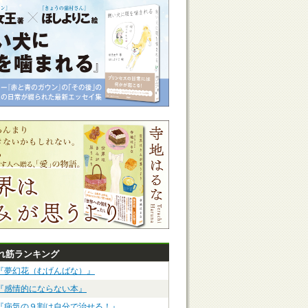
れ筋ランキング
『夢幻花（むげんばな）』
『感情的にならない本』
『病気の９割は自分で治せる！』