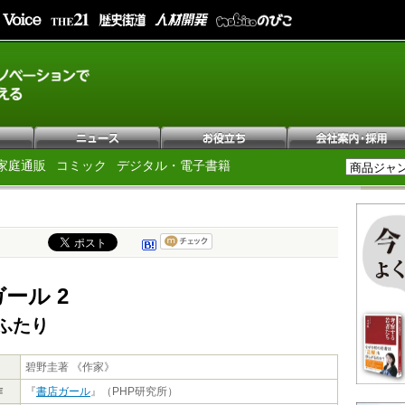
家庭通販
コミック
デジタル・電子書籍
ール 2
ふたり
碧野圭著 《作家》
作
『
書店ガール
』（PHP研究所）