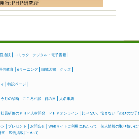
庭通販
コミック
デジタル・電子書籍
通信教育
eラーニング
職域図書
グッズ
ティ
特設ページ
』今月の診断
こころ相談
何の日
人名事典
社員研修のＰＨＰ人材開発
ＰＨＰオンライン
比べない、悩まない「のびのび子育て
ジン
プレゼント
お問合せ
Webサイトご利用にあたって
個人情報の取り扱いに
計画
広告掲載について