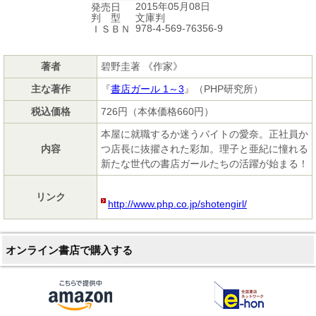
2015年05月08日
発売日
文庫判
判 型
978-4-569-76356-9
ＩＳＢＮ
著者
碧野圭著 《作家》
主な著作
『
書店ガール 1～3
』（PHP研究所）
税込価格
726円（本体価格660円）
本屋に就職するか迷うバイトの愛奈。正社員か
内容
つ店長に抜擢された彩加。理子と亜紀に憧れる
新たな世代の書店ガールたちの活躍が始まる！
リンク
http://www.php.co.jp/shotengirl/
オンライン書店で購入する