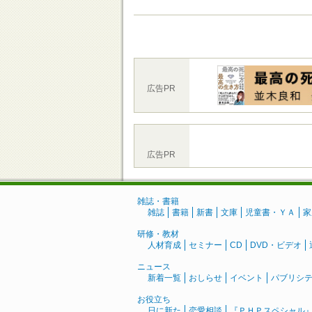
広告PR
広告PR
雑誌・書籍
雑誌
書籍
新書
文庫
児童書・ＹＡ
家
研修・教材
人材育成
セミナー
CD
DVD・ビデオ
ニュース
新着一覧
おしらせ
イベント
パブリシ
お役立ち
日に新た
恋愛相談
『ＰＨＰスペシャル