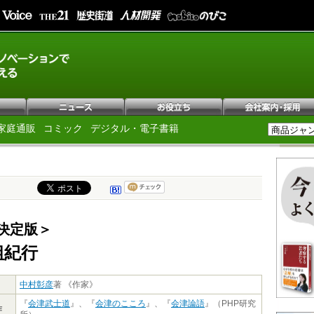
家庭通販
コミック
デジタル・電子書籍
決定版＞
組紀行
中村彰彦
著 《作家》
『
会津武士道
』、『
会津のこころ
』、『
会津論語
』（PHP研究
作