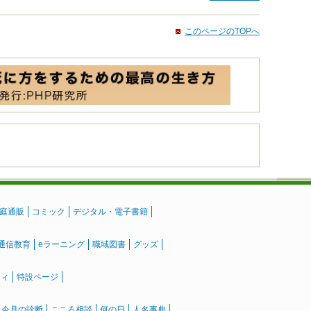
このページのTOPへ
庭通販
コミック
デジタル・電子書籍
通信教育
eラーニング
職域図書
グッズ
ティ
特設ページ
』今月の診断
こころ相談
何の日
人名事典