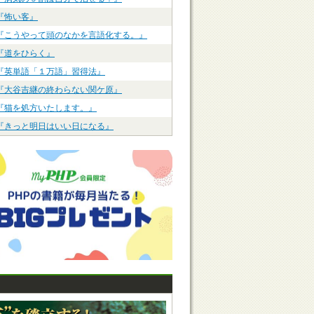
『怖い客』
『こうやって頭のなかを言語化する。』
『道をひらく』
『英単語「１万語」習得法』
『大谷吉継の終わらない関ケ原』
『猫を処方いたします。』
『きっと明日はいい日になる』