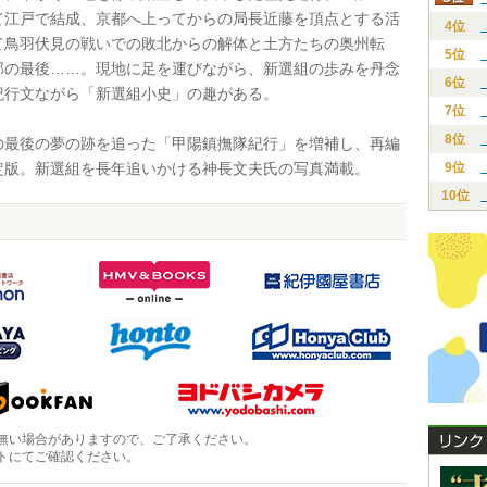
て江戸で結成、京都へ上ってからの局長近藤を頂点とする活
4位
て鳥羽伏見の戦いでの敗北からの解体と土方たちの奥州転
5位
郭の最後……。現地に足を運びながら、新選組の歩みを丹念
6位
紀行文ながら「新選組小史」の趣がある。
7位
8位
最後の夢の跡を追った「甲陽鎮撫隊紀行」を増補し、再編
定版。新選組を長年追いかける神長文夫氏の写真満載。
9位
10位
無い場合がありますので、ご了承ください。
トにてご確認ください。