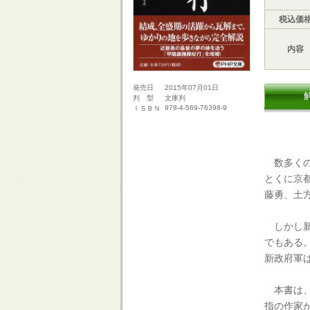
税込価
内容
2015年07月01日
発売日
文庫判
判 型
978-4-569-76398-9
ＩＳＢＮ
数多くの
とくに京
藤勇、土
しかし新
でもある
新政府軍
本書は、
指の作家