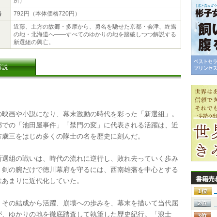
所）
格
792円（本体価格720円）
近藤、土方の故郷・多摩から、勇名を馳せた京都・会津、終焉
の地・北海道へ――すべてのゆかりの地を踏破しつつ解説する
新選組の興亡。
解説
映画や小説になり、幕末激動の時代を彩った「新選組」。
都での「池田屋事件」「禁門の変」に代表される活躍は、近
方歳三をはじめ多くの隊士の名を歴史に刻んだ。
選組の戦いは、時代の流れに逆行し、敗れ去っていく歩み
。剣の腕だけで徳川幕府を守るには、西南雄藩を中心とする
書籍売
はあまりに近代化していた。
その結成から活躍、崩壊への歩みを、幕末を描いて当代屈
が、ゆかりの地を徹底踏査して執筆した歴史紀行。「浪士