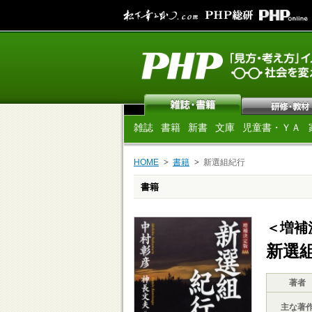
雑誌
書籍
新書
文庫
児童書・ＹＡ
HOME
書籍
新選組紀行
書籍
＜増補
新選
著者
主な著