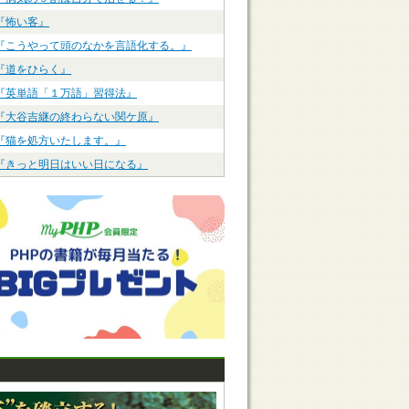
『怖い客』
『こうやって頭のなかを言語化する。』
『道をひらく』
『英単語「１万語」習得法』
『大谷吉継の終わらない関ケ原』
『猫を処方いたします。』
『きっと明日はいい日になる』