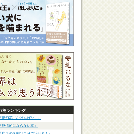
れ筋ランキング
『夢幻花（むげんばな）』
『感情的にならない本』
『病気の９割は自分で治せる！』