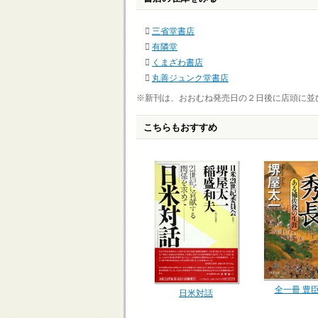
三省堂書店
有隣堂
くまざわ書店
丸善ジュンク堂書店
※新刊は、おおむね発売日の２日後に店頭に並
こちらもおすすめ
全一冊 豊
日米対話