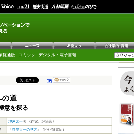
家庭通販
コミック
デジタル・電子書籍
への道
極意を探る
堺屋太一
著 《作家、評論家》
作
『
堺屋太一の見方
』（PHP研究所）