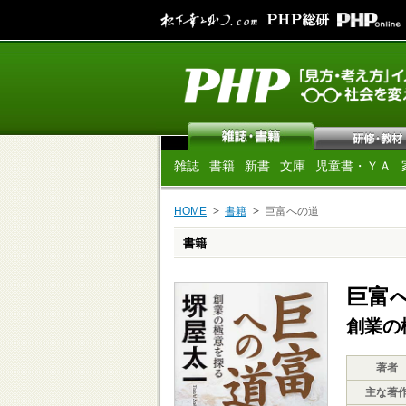
雑誌
書籍
新書
文庫
児童書・ＹＡ
HOME
書籍
巨富への道
書籍
巨富
創業の
著者
主な著