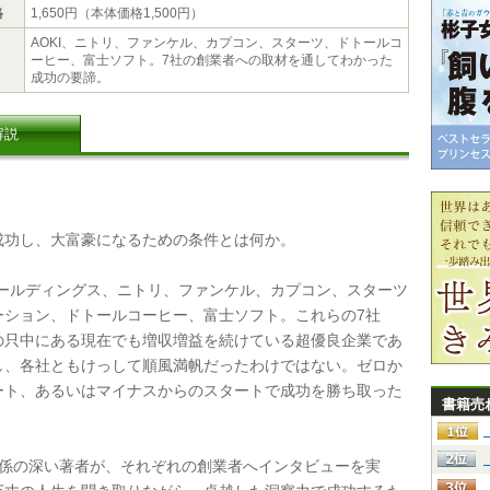
格
1,650円（本体価格1,500円）
AOKI、ニトリ、ファンケル、カプコン、スターツ、ドトールコ
ーヒー、富士ソフト。7社の創業者への取材を通してわかった
成功の要諦。
解説
功し、大富豪になるための条件とは何か。
ホールディングス、ニトリ、ファンケル、カプコン、スターツ
ーション、ドトールコーヒー、富士ソフト。これらの7社
の只中にある現在でも増収増益を続けている超優良企業であ
し、各社ともけっして順風満帆だったわけではない。ゼロか
ート、あるいはマイナスからのスタートで成功を勝ち取った
書籍売
。
係の深い著者が、それぞれの創業者へインタビューを実