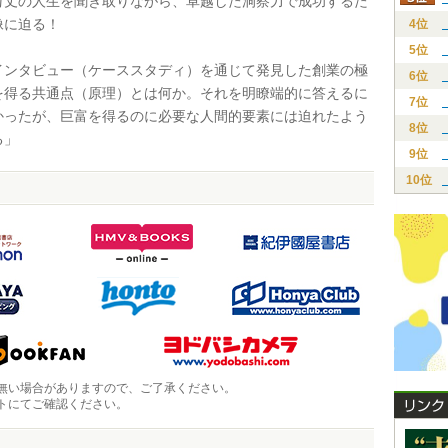
万丈の人生を聞き取りながら、卓越した洞察力で成功するた
像に迫る！
4位
5位
ンタビュー（ケーススタディ）を通じて発見した創業の極
6位
を得る共通点（原理）とは何か。それを明瞭端的に答えるに
7位
かったが、巨富を得るのに必要な人間的要素には迫れたよう
8位
る」
9位
10位
無い場合がありますので、ご了承ください。
トにてご確認ください。