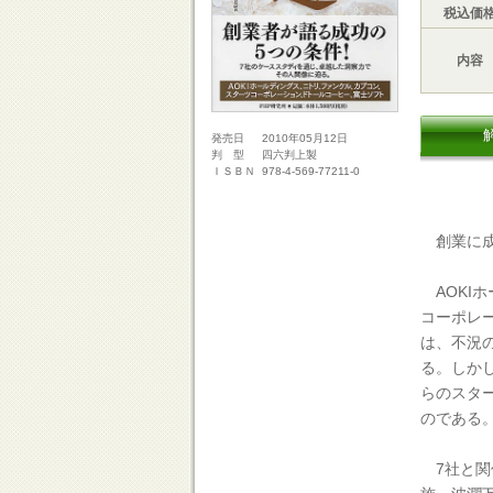
税込価
内容
2010年05月12日
発売日
四六判上製
判 型
978-4-569-77211-0
ＩＳＢＮ
創業に成
AOKI
コーポレ
は、不況
る。しか
らのスタ
のである
7社と関