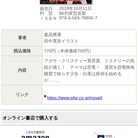
2018年10月11日
発売日
B6判変型並製
判 型
978-4-569-78806-7
ＩＳＢＮ
森晶麿著
著者
田中寛崇イラスト
税込価格
770円（本体価格700円）
アガサ・クリスティー賞受賞、ミステリーの気
鋭が描く！ テーマは恐竜！ 退屈を恐竜映画
内容
鑑賞で紛らす少女・白亜は探偵を始める
が……。
リンク
https://www.php.co.jp/jnovel/
オンライン書店で購入する