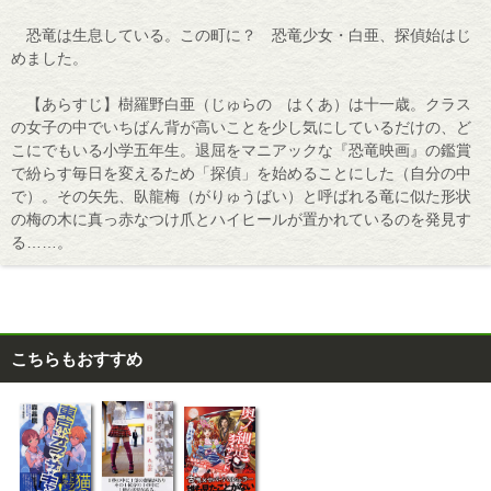
恐竜は生息している。この町に？ 恐竜少女・白亜、探偵始はじ
めました。
【あらすじ】樹羅野白亜（じゅらの はくあ）は十一歳。クラス
の女子の中でいちばん背が高いことを少し気にしているだけの、ど
こにでもいる小学五年生。退屈をマニアックな『恐竜映画』の鑑賞
で紛らす毎日を変えるため「探偵」を始めることにした（自分の中
で）。その矢先、臥龍梅（がりゅうばい）と呼ばれる竜に似た形状
の梅の木に真っ赤なつけ爪とハイヒールが置かれているのを発見す
る……。
こちらもおすすめ