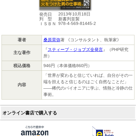
2013年10月18日
発売日
新書判並製
判 型
978-4-569-81445-2
ＩＳＢＮ
著者
桑原晃弥
著 《コンサルタント、執筆家》
『
スティーブ・ジョブズ全発言
』（PHP研究
主な著作
所）
税込価格
946円（本体価格860円）
「世界が変わると信じていれば、自分がその一
端を担えると信じるのはごく自然なことだ」
内容
――稀代のパイオニアに学ぶ、情熱と冷静の仕
事術。
オンライン書店で購入する