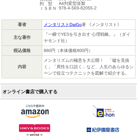
A4判変型並製
判 型
978-4-569-82055-2
ＩＳＢＮ
著者
メンタリストDaiGo
著 《メンタリスト》
『一瞬でYESを引き出す 心理戦略。』（ダイ
主な著作
ヤモンド社）
税込価格
880円（本体価格800円）
メンタリズムの極意を大公開！ 「嘘を見抜
内容
く」「異性を口説く」など、人生のあらゆるシ
ーンで役立つテクニックを図解で紹介する。
オンライン書店で購入する