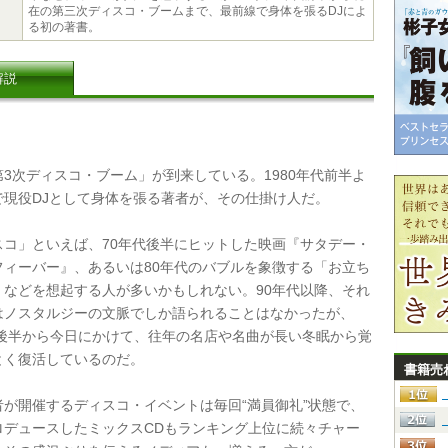
在の第三次ディスコ・ブームまで、最前線で身体を張るDJによ
る初の著書。
解説
3次ディスコ・ブーム」が到来している。1980年代前半よ
で現役DJとして身体を張る著者が、その仕掛け人だ。
コ」といえば、70年代後半にヒットした映画『サタデー・
フィーバー』、あるいは80年代のバブルを象徴する「お立ち
」などを想起する人が多いかもしれない。90年代以降、それ
はノスタルジーの文脈でしか語られることはなかったが、
年代後半から今日にかけて、往年の名店や名曲が長い冬眠から覚
とく復活しているのだ。
書籍売
が開催するディスコ・イベントは毎回“満員御礼”状態で、
ロデュースしたミックスCDもランキング上位に続々チャー