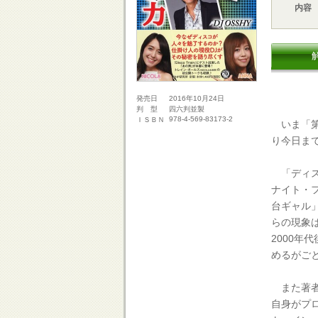
内容
2016年10月24日
発売日
四六判並製
判 型
978-4-569-83173-2
ＩＳＢＮ
いま「第
り今日ま
「ディス
ナイト・
台ギャル
らの現象
2000
めるがご
また著者
自身がプ