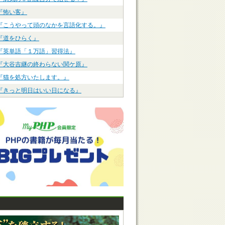
『怖い客』
『こうやって頭のなかを言語化する。』
『道をひらく』
『英単語「１万語」習得法』
『大谷吉継の終わらない関ケ原』
『猫を処方いたします。』
『きっと明日はいい日になる』