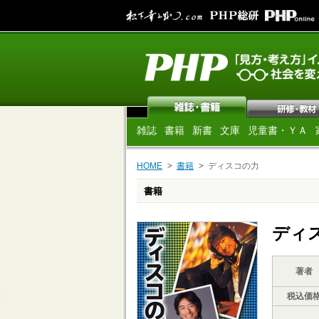
雑誌
書籍
新書
文庫
児童書・ＹＡ
HOME
書籍
ディスコの力
書籍
ディ
著者
税込価