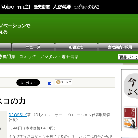
家庭通販
コミック
デジタル・電子書籍
スコの力
DJ OSSHY
著 《DJ／エス・オー・プロモーション代表取締役
社長》
格
1,540円（本体価格1,400円）
今なぜディスコが人々を魅了するのか？ 八〇年代前半から現