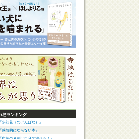
れ筋ランキング
『夢幻花（むげんばな）』
『感情的にならない本』
『病気の９割は自分で治せる！』