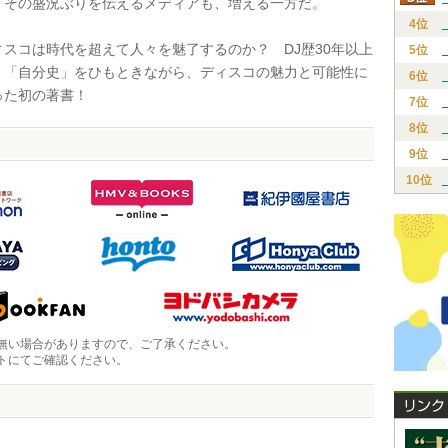
。その盛況ぶりを伝えるメディアも、増える一方だ。
4位
スコは時代を超えて人々を魅了するのか？ DJ歴30年以上
5位
、「自分史」をひもときながら、ディスコの魅力と可能性に
6位
った初の著書！
7位
8位
9位
10位
無い場合がありますので、ご了承ください。
トにてご確認ください。