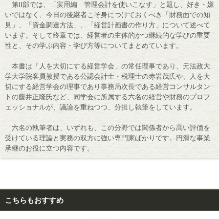
第II部では、「実用編 管理会計を使いこなす」と題し、好き・嫌
いではなく、今日の後継者こそ身につけておくべき「財務面での知
見」、「資金調達方法」、「経営計画書の作り方」について述べて
います。そして終章では、経営者の主体的かつ継続的な学びの重要
性と、その学ぶ内容・学び方等についてまとめています。
本書は「人を大切にする経営学会」の常任理事であり、元法政大
学大学院客員教授である公認会計士・税理士の赤岩茂氏や、人を大
切にする経営学会の理事であり事務局次長である経営コンサルタン
トの藤井正隆氏など、同学会に所属する六名の経営や財務のプロフ
ェッショナルが、議論を重ねつつ、分担し執筆をしています。
六名の執筆者は、いずれも、この分野では関係者から高い評価を
受けている理論と実務の双方に強い専門家ばかりです。円滑な事業
承継のお役に立つ内容です。
こちらもおすすめ