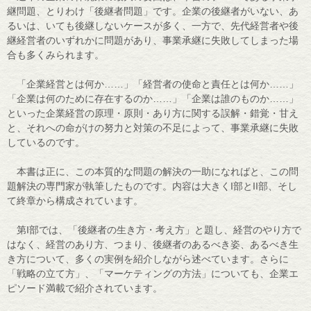
継問題、とりわけ「後継者問題」です。企業の後継者がいない、あ
るいは、いても後継しないケースが多く、一方で、先代経営者や後
継経営者のいずれかに問題があり、事業承継に失敗してしまった場
合も多くみられます。
「企業経営とは何か……」「経営者の使命と責任とは何か……」
「企業は何のために存在するのか……」「企業は誰のものか……」
といった企業経営の原理・原則・あり方に関する誤解・錯覚・甘え
と、それへの命がけの努力と対策の不足によって、事業承継に失敗
しているのです。
本書は正に、この本質的な問題の解決の一助になればと、この問
題解決の専門家が執筆したものです。内容は大きくI部とII部、そし
て終章から構成されています。
第I部では、「後継者の生き方・考え方」と題し、経営のやり方で
はなく、経営のあり方、つまり、後継者のあるべき姿、あるべき生
き方について、多くの実例を紹介しながら述べています。さらに
「戦略の立て方」、「マーケティングの方法」についても、企業エ
ピソード満載で紹介されています。