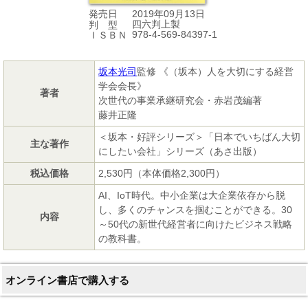
2019年09月13日
発売日
四六判上製
判 型
978-4-569-84397-1
ＩＳＢＮ
坂本光司
監修 《（坂本）人を大切にする経営
学会会長》
著者
次世代の事業承継研究会・赤岩茂編著
藤井正隆
＜坂本・好評シリーズ＞「日本でいちばん大切
主な著作
にしたい会社」シリーズ（あさ出版）
税込価格
2,530円（本体価格2,300円）
AI、IoT時代。中小企業は大企業依存から脱
し、多くのチャンスを掴むことができる。30
内容
～50代の新世代経営者に向けたビジネス戦略
の教科書。
オンライン書店で購入する