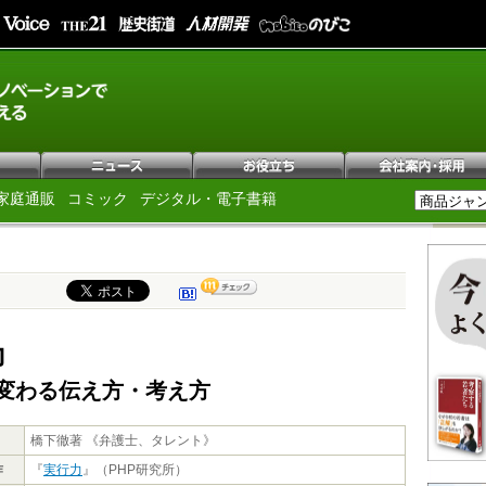
家庭通販
コミック
デジタル・電子書籍
力
変わる伝え方・考え方
橋下徹著 《弁護士、タレント》
作
『
実行力
』（PHP研究所）