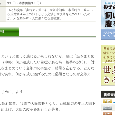
格
990円（本体価格900円）
16万部突破『実行力』第2弾。大阪府知事・市長時代、並みい
る反対派や年上の部下とどう交渉し大改革を進めていったの
か。人を動かす・人に強くなる全極意。
解説
というと難しく感じるかもしれないが、要は「話をまとめ
。（中略）何か達成したい目標がある時、相手を説得し、対
見をまとめていく交渉力の有無が、結果を左右する。どんな
職であれ、何かを成し遂げるために必須となるのが交渉力
じめに」より
書籍売
大阪府知事、42歳で大阪市長となり、百戦錬磨の年上の部下
とめ上げ、大阪の改革を断行した著者。