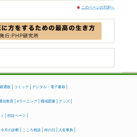
このページのTOPへ
庭通販
コミック
デジタル・電子書籍
通信教育
eラーニング
職域図書
グッズ
ティ
特設ページ
』今月の診断
こころ相談
何の日
人名事典