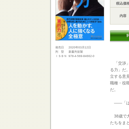
税込価
内容
2020年03月12日
発売日
新書判並製
判 型
978-4-569-84662-0
ＩＳＢＮ
「交渉」
る力」だ
立する意
職種・役
だ。
――「は
38歳で
たちをま