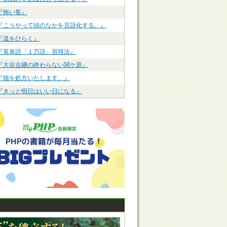
『怖い客』
『こうやって頭のなかを言語化する。』
『道をひらく』
『英単語「１万語」習得法』
『大谷吉継の終わらない関ケ原』
『猫を処方いたします。』
『きっと明日はいい日になる』