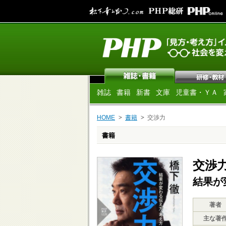
雑誌
書籍
新書
文庫
児童書・ＹＡ
HOME
書籍
交渉力
書籍
交渉
結果が
著者
主な著