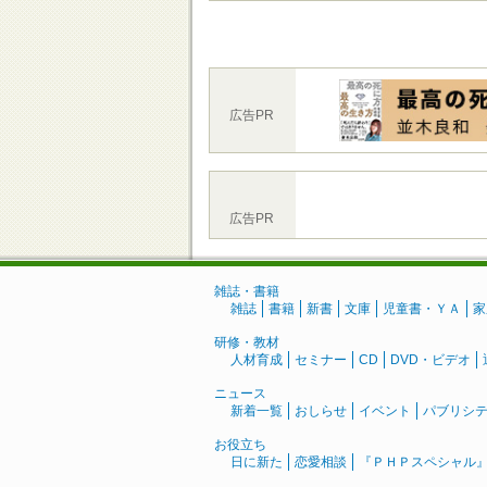
広告PR
広告PR
雑誌・書籍
雑誌
書籍
新書
文庫
児童書・ＹＡ
家
研修・教材
人材育成
セミナー
CD
DVD・ビデオ
ニュース
新着一覧
おしらせ
イベント
パブリシ
お役立ち
日に新た
恋愛相談
『ＰＨＰスペシャル