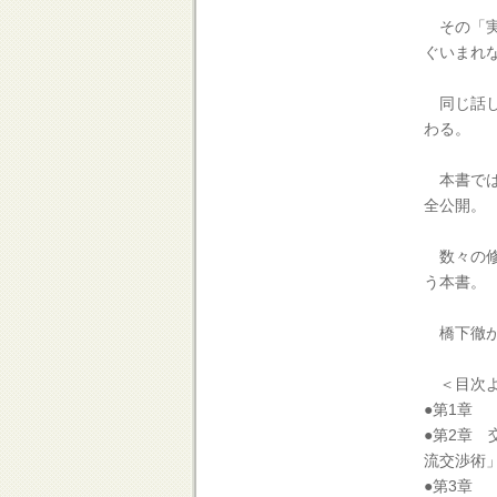
その「実
ぐいまれ
同じ話し
わる。
本書では
全公開。
数々の修
う本書。
橋下徹が
＜目次よ
●第1章
●第2章
流交渉術
●第3章