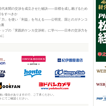
 前代未聞の交渉を成立させた秘訣――目標を成し遂げるため
何をすべきか
 「力」を使い「利益」を与える――公明党、国とのガチンコ
台裏
 トップの「実践的ケンカ交渉術」に学べ――日本の交渉力を
めに
無い場合がありますので、ご了承ください。
トにてご確認ください。