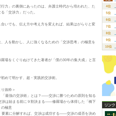
行力」の裏側にあったのは、弁護士時代から培われた、た
4位
なる「交渉力」だった。
5位
6位
合いでも、伝え方や考え方を変えれば、結果はがらりと変
7位
8位
9位
、人を動かし、人に強くなるための「交渉思考」の極意を
10位
羅場をくぐりぬけてきた著者が「僕の30年の集大成」と言
初めて明かす、超・実践的交渉術。
り抜粋＞
 「最強の交渉術」とは？――交渉に勝つための原則を知る
 交渉は始まる前に９割決まる――修羅場から体得した「橋下
」の極意
 要素に分解すれば、交渉は成功する――交渉の成否を決め