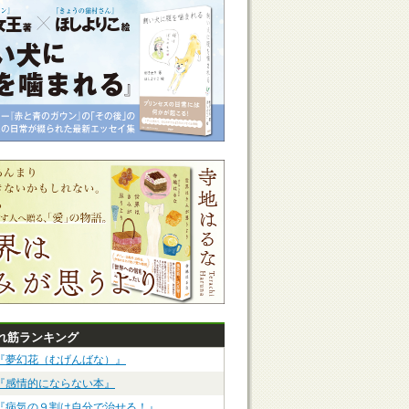
れ筋ランキング
『夢幻花（むげんばな）』
『感情的にならない本』
『病気の９割は自分で治せる！』