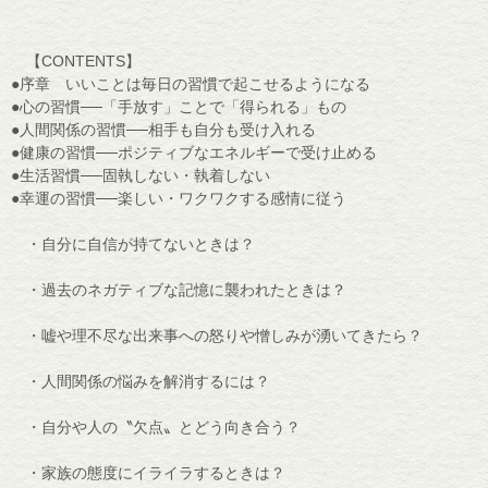
【CONTENTS】
●序章 いいことは毎日の習慣で起こせるようになる
●心の習慣──「手放す」ことで「得られる」もの
●人間関係の習慣──相手も自分も受け入れる
●健康の習慣──ポジティブなエネルギーで受け止める
●生活習慣──固執しない・執着しない
●幸運の習慣──楽しい・ワクワクする感情に従う
・自分に自信が持てないときは？
・過去のネガティブな記憶に襲われたときは？
・嘘や理不尽な出来事への怒りや憎しみが湧いてきたら？
・人間関係の悩みを解消するには？
・自分や人の〝欠点〟とどう向き合う？
・家族の態度にイライラするときは？