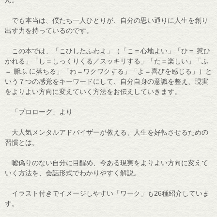
ん。
でも本当は、僕たち一人ひとりが、自分の思い通りに人生を創り
出す力を持っているのです。
この本では、「こひしたふわよ」（「こ＝心地よい」「ひ＝ 惹ひ
かれる」「し＝しっくりくる／スッキリする」「た＝楽しい」「ふ
＝ 腑ふ に落ちる」「わ＝ワクワクする」「よ＝喜びを感じる」）と
いう７つの感覚をキーワードにして、自分自身の意識を整え、現実
をよりよい方向に変えていく方法をお伝えしていきます。
「プロローグ」より
大人気メンタルアドバイザーが教える、人生を好転させるための
習慣とは。
嘘偽りのない自分に目醒め、今ある現実をよりよい方向に変えて
いく方法を、会話形式でわかりやすく解説。
イラスト付きでイメージしやすい「ワーク」も26種紹介していま
す。