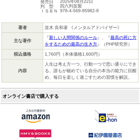
2025年08月22日
発売日
四六判並製
判 型
978-4-569-85982-8
ＩＳＢＮ
著者
並木 良和著 《メンタルアドバイザー》
『
新しい人間関係のルール
』、『
最高の死に方
主な著作
をするための最高の生き方
』（PHP研究所）
税込価格
1,760円（本体価格1,600円）
人生は考え方一つ、行動一つで思い通りにでき
内容
る。誰もが秘めている自分の本当の能力に目醒
め、毎日を楽しく過ごすための習慣を解説。
オンライン書店で購入する