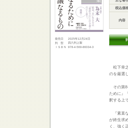
主な著
税込価
内容
2025年12月24日
発売日
四六判上製
判 型
978-4-569-86034-3
ＩＳＢＮ
松下幸之
のを厳選
その第8
ために』
釈する上
『素直な
が終生求
く、強く