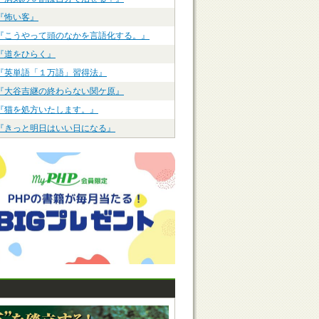
『怖い客』
『こうやって頭のなかを言語化する。』
『道をひらく』
『英単語「１万語」習得法』
『大谷吉継の終わらない関ケ原』
『猫を処方いたします。』
『きっと明日はいい日になる』