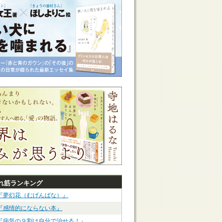
れ筋ランキング
『夢幻花（むげんばな）』
『感情的にならない本』
『病気の９割は自分で治せる！』