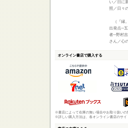
い／日に
照／日々
（『縁。
出発点─
者─野村
さん／心
オンライン書店で購入する
※書店によって在庫の無い場合やお取り扱いの
※詳しい購入方法は、各オンライン書店のサイ