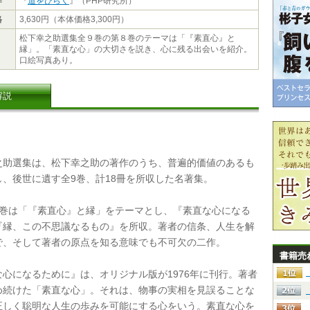
作
『
道をひらく
』（PHP研究所）
格
3,630円（本体価格3,300円）
松下幸之助選集全９巻の第８巻のテーマは「『素直心』と
縁」。「素直な心」の大切さを説き、心に残る出会いを紹介。
口絵写真あり。
解説
助選集は、松下幸之助の著作のうち、普遍的価値のあるも
し、後世に遺す全9巻、計18冊を所収した名著集。
巻は「『素直心』と縁」をテーマとし、『素直な心になる
『縁、この不思議なるもの』を所収。著者の信条、人生を解
で、そして著者の原点を知る意味でも不可欠の二作。
書籍売
心になるために』は、オリジナル版が1976年に刊行。著者
め続けた「素直な心」。それは、物事の実相を見誤ることな
正しく聡明な人生の歩みを可能にする心をいう。素直な心を