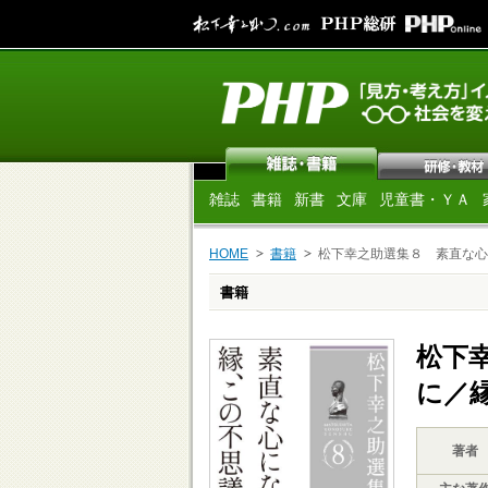
雑誌
書籍
新書
文庫
児童書・ＹＡ
HOME
書籍
松下幸之助選集８ 素直な心
書籍
松下
に／
著者