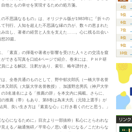
、自他ともの幸せを実現するための処方箋。
4位
5位
の不思議なるもの』は、オリジナル版が1983年に『折々の
6位
して刊行。人知を超えた不思議な縁の力が、数々の恵まれた
7位
生み出し、著者の経営と人生を支えた……。心に残る出会い
8位
想20篇。
9位
、「素直」の揮毫や著者が影響を受けた人々との交流を窺
10位
とができる写真を口絵4ページで紹介。巻末には、ＰＨＰ研
究員による解説、注釈があり、索引、略年譜付き。
は、全巻共通のものとして、野中郁次郎氏（一橋大学名誉
宮本又郎氏（大阪大学名誉教授）、加護野忠男氏（神戸大学
）の3名連名による「推薦の辞」を本文内に掲載。さらに、
別の推薦（帯）もあり、第8巻は為末大氏（元陸上選手）が
「結局、良い生き方は『素直な心』に行き着くのだと思う。」
な心になるために』目次より一部抜粋）私心にとらわれな
が見える／融通無碍／平常心／思い通りになる／こだわらな