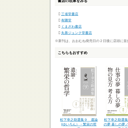
書店の在庫をみる
三省堂書店
有隣堂
くまざわ書店
丸善ジュンク堂書店
※新刊は、おおむね発売日の２日後に店頭に並
こちらもおすすめ
松下幸之助選集９ 遺論
松下幸之助選集
(ゆいろん）・繁栄の哲
の夢 暮しの夢