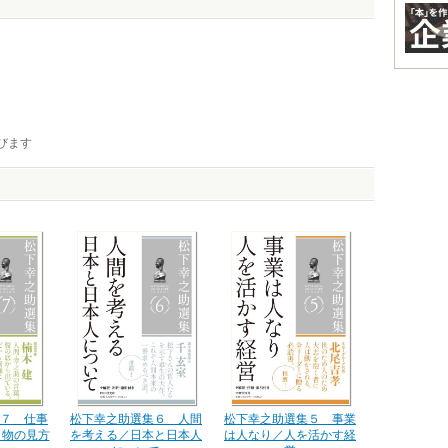
びます
松下幸之助選集６ 人間
松下幸之助選集５ 事業
７ 仕事
を考える／日本と日本人
は人なり／人を活かす経
／物の見方