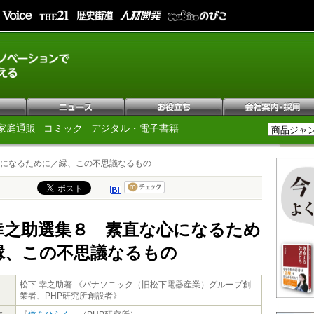
家庭通販
コミック
デジタル・電子書籍
になるために／縁、この不思議なるもの
幸之助選集８ 素直な心になるため
縁、この不思議なるもの
松下 幸之助著 《パナソニック（旧松下電器産業）グループ創
業者、PHP研究所創設者》