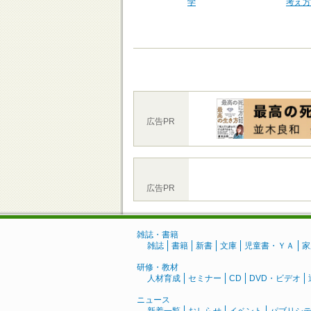
学
考え方
広告PR
広告PR
雑誌・書籍
雑誌
書籍
新書
文庫
児童書・ＹＡ
家
研修・教材
人材育成
セミナー
CD
DVD・ビデオ
ニュース
新着一覧
おしらせ
イベント
パブリシ