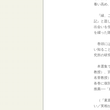
養い高め
『縁、こ
記』と題
出会いを
を綴った随
巻頭には
い知るこ
究所の研
本選集で
教授）、
名誉教授
各巻に個
推薦──
（『素直
い／実相