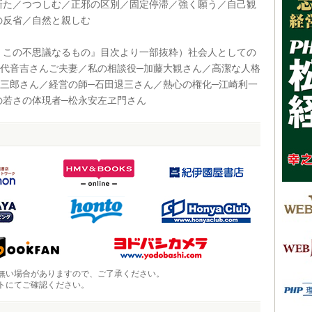
新た／つつしむ／正邪の区別／固定停滞／強く願う／自己観
の反省／自然と親しむ
この不思議なるもの』目次より一部抜粋）社会人としての
五代音吉さんご夫妻／私の相談役─加藤大観さん／高潔な人格
吉三郎さん／経営の師─石田退三さん／熱心の権化─江崎利一
の若さの体現者─松永安左ヱ門さん
無い場合がありますので、ご了承ください。
トにてご確認ください。