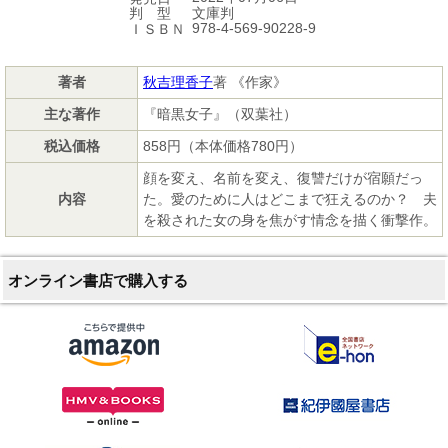
文庫判
判 型
978-4-569-90228-9
ＩＳＢＮ
著者
秋吉理香子
著 《作家》
主な著作
『暗黒女子』（双葉社）
税込価格
858円（本体価格780円）
顔を変え、名前を変え、復讐だけが宿願だっ
内容
た。愛のために人はどこまで狂えるのか？ 夫
を殺された女の身を焦がす情念を描く衝撃作。
オンライン書店で購入する