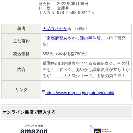
2022年09月08日
発売日
文庫判
判 型
978-4-569-90242-5
ＩＳＢＮ
著者
天花寺さやか
著 《作家》
『
京都府警あやかし課の事件簿
』（PHP研究
主な著作
所）
税込価格
858円（本体価格780円）
祇園祭の山鉾略奪を企てる京都信奉会。その計
内容
画を阻止すべく、あやかし課隊員達が立ち上が
るが……。大人気シリーズ、衝撃の第７弾！
リンク
https://www.php.co.jp/kyotoayakashi/
オンライン書店で購入する