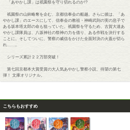
「あやかし課」は祇園祭を守り切れるのか!?
祇園祭の山鉾略奪を企む、京都信奉会の船越。さらに彼は、「あ
やかし課」のエースにして、信奉会の教祖・神崎武則の実の息子で
ある坂本塔太郎の命も狙っていた。祇園祭を守るため、古賀大達あ
やかし課隊員は、八坂神社の祭神の力を借り、ある作戦を決行する
ことに。そしてついに、警察の威信をかけた全面対決の火蓋が切ら
れ……。
シリーズ累計２２万部突破！
第七回京都本大賞受賞の大人気あやかし警察小説、待望の第七
弾！ 文庫オリジナル。
こちらもおすすめ