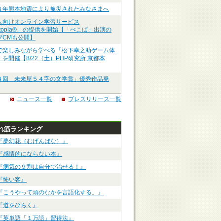
８年熊本地震により被災されたみなさまへ
人向けオンライン学習サービス
ztopia®」の提供を開始【「ぺこぱ」出演の
ブCMも公開】
で楽しみながら学べる「松下幸之助ゲーム体
を開催【8/22（土）PHP研究所 京都本
４回 未来屋５４字の文学賞」優秀作品発
ニュース一覧
プレスリリース一覧
れ筋ランキング
『夢幻花（むげんばな）』
『感情的にならない本』
『病気の９割は自分で治せる！』
『怖い客』
『こうやって頭のなかを言語化する。』
『道をひらく』
『英単語「１万語」習得法』