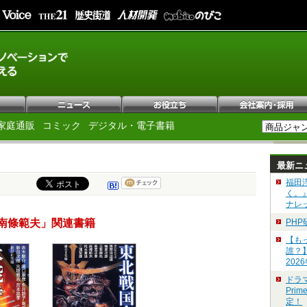
家庭通販
コミック
デジタル・電子書籍
最新ニ
福田
く。
ナレ
南條範夫」関連書籍
PH
【も
誰？
202
ドラ
Pri
定！