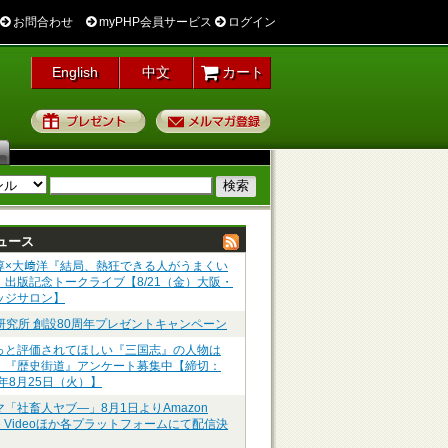
お問合わせ
myPHP会員サービス
ログイン
English
中文
カート
プレゼント
メルマガ登録
ュース
淳×大﨑洋『結局、熱狂できる人がうまくい
』出版記念トークライブ【8/21（金）大阪・
ッジサロン】
P研究所 創設80周年プレゼントキャンペーン
っと評価されてほしい『三国志』の人物は
】『歴史街道』アンケート募集中【締切：
6年8月25日（火）】
マ「社畜人ヤブ―」8月1日よりAmazon
me Videoほか各プラットフォームにて配信決