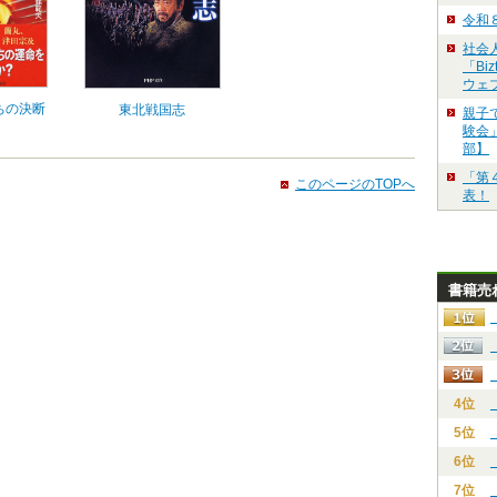
令和
社会
「Bi
ウェ
ちの決断
東北戦国志
親子
験会」
部】
「第
このページのTOPへ
表！
書籍売
4位
5位
6位
7位