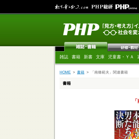
雑誌
書籍
新書
文庫
児童書・ＹＡ
HOME
書籍
「南條範夫」関連書籍
書籍
「