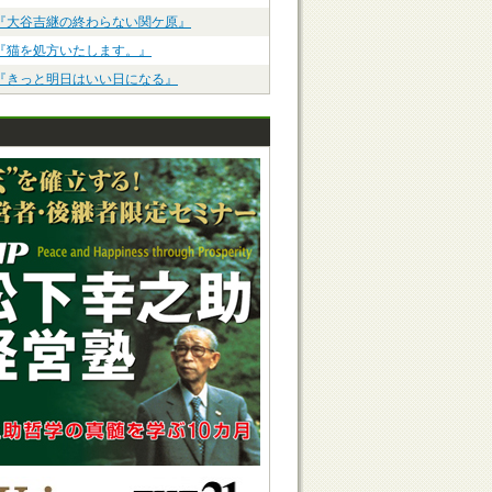
『大谷吉継の終わらない関ケ原』
『猫を処方いたします。』
『きっと明日はいい日になる』