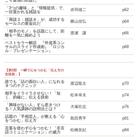
こそ最強の武器だ
「3つの趣味」と「情報提供」で、
赤羽雄二
p62
一目置かれる雑談を
「商談２：雑談８」が、成功する
横山信弘
p64
セールスの黄金比だ
「相手のモノ」を話題にして、距
渡瀬 謙
p66
離を一気に縮めよう
ベストセラー解読 『外資系コン
サルのスライド作成術』『ロジカ
p68
ル・プレゼンテーション』
【第5部 一瞬で心をつかむ「伝え方の
全技術」】
誰でも「話の面白い人」になれる
渡辺龍太
p70
８つのテクニック
相手をイライラさせない！「短
松本幸夫
p74
く、的確に」伝える技術
「興味がない人」すら惹きつけ
犬塚壮志
p76
る！人気講師の説明法とは？
話題の「手相芸人」が教える「心
島田秀平
p81
をつかむ」伝え方
言葉を使わず心をつかむ！「非言
松橋良紀
p84
語コミュニケーション」の威力