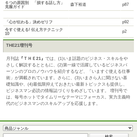
６つの原因別 「損する話し方」
森下裕道
p87
克服ガイド
「心が伝わる」決めゼリフ
p92
今すぐ使える! 伝え方テクニック
p2
10
THE21増刊号
月刊誌
『ＴＨＥ21』
では、(1)いま話題のビジネス・スキルをや
さしく解説するとともに、(2)第一線で活躍しているビジネスパ
ーソンのプロのノウハウを紹介するなど、「いますぐ使える仕事
術」が満載されています。さらに、(3)いまさら人に聞けない基
礎知識や、(4)最低限抑えておきたい最新トピックスも提供し、
ビジネスマン必読の情報誌づくりをめざしています。 増刊号で
は、毎号ホットでタイムリーなテーマにフォーカス。実力主義時
代のビジネスマンのスキルアップを応援します。