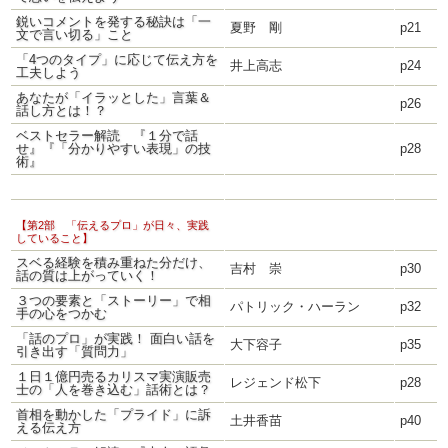
鋭いコメントを発する秘訣は「一
夏野 剛
p21
文で言い切る」こと
「4つのタイプ」に応じて伝え方を
井上高志
p24
工夫しよう
あなたが「イラッとした」言葉＆
p26
話し方とは！？
ベストセラー解読 『１分で話
せ』『「分かりやすい表現」の技
p28
術』
【第2部 「伝えるプロ」が日々、実践
していること】
スベる経験を積み重ねた分だけ、
吉村 崇
p30
話の質は上がっていく！
３つの要素と「ストーリー」で相
パトリック・ハーラン
p32
手の心をつかむ
「話のプロ」が実践！ 面白い話を
大下容子
p35
引き出す「質問力」
１日１億円売るカリスマ実演販売
レジェンド松下
p28
士の「人を巻き込む」話術とは？
首相を動かした「プライド」に訴
土井香苗
p40
える伝え方