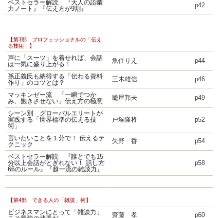
ベストセラー解読 『大人の語彙
p42
力ノート』『伝え方が9割』
【第3部 プロフェッショナルの「伝え
る技術」】
声に「スーツ」を着せれば、会話
魚住りえ
p44
は一気に盛り上がる！
孫正義氏も納得する「伝わる資料
三木雄信
p46
作り」のコツとは？
マッキンゼー流 「一瞬でつか
籠屋邦夫
p49
み、飽きさせない」伝え方の極意
シーン別 グローバルエリートが
実践する「世界標準の伝える技
戸塚隆将
p52
術」
言いたいことを１分で！ 伝えるテ
矢野 香
p54
クニック
ベストセラー解読 『誰とでも15
分以上会話がとぎれない！ 話し方
p58
66のルール』『超一流の雑談力』
【第4部 できる人の「雑談」術】
ビジネスマンにとって「雑談力」
齋藤 孝
p60