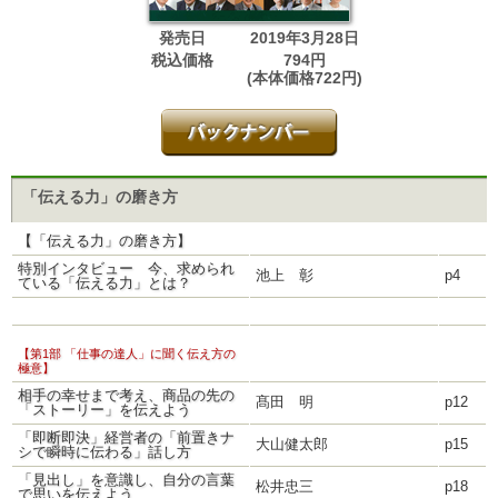
発売日
2019年3月28日
税込価格
794円
(本体価格722円)
「伝える力」の磨き方
【「伝える力」の磨き方】
特別インタビュー 今、求められ
池上 彰
p4
ている「伝える力」とは？
【第1部 「仕事の達人」に聞く伝え方の
極意】
相手の幸せまで考え、商品の先の
髙田 明
p12
「ストーリー」を伝えよう
「即断即決」経営者の「前置きナ
大山健太郎
p15
シで瞬時に伝わる」話し方
「見出し」を意識し、自分の言葉
松井忠三
p18
で思いを伝えよう