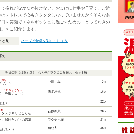
くて疲れがなかなか抜けない。おまけに仕事や子育て、ご近
いのストレスで心もクタクタになっていませんか？そんなあ
毎日を笑顔でエネルギッシュに過ごすための「とっておきの
術」をご紹介します。
っと見
ハーブで食卓を彩りましょう
目次
明日の朝には超元気！ 心と体がラクになる 疲れリセット術
フ診断
中川 晶
12p
気づこう
ライラにさようなら
西多昌規
16p
力」を鍛えよう！
！
22p
法30
わる
石原新菜
26p
」をスッキリとる方法
たに届けたい14の言葉
ワタナベ薫
31p
南Ｑ太
35p
なれるとき