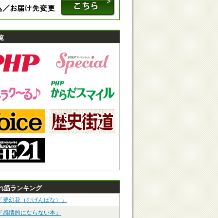
覧
れ筋ランキング
『夢幻花（むげんばな）』
『感情的にならない本』