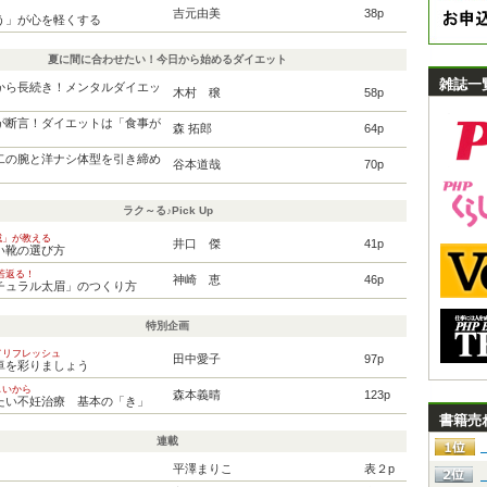
吉元由美
38p
う」が心を軽くする
夏に間に合わせたい！今日から始めるダイエット
雑誌一
から長続き！メンタルダイエッ
木村 穣
58p
が断言！ダイエットは「食事が
森 拓郎
64p
二の腕と洋ナシ体型を引き締め
谷本道哉
70p
ラク～る♪Pick Up
威」が教える
井口 傑
41p
い靴の選び方
若返る！
神崎 恵
46p
チュラル太眉」のつくり方
特別企画
てリフレッシュ
田中愛子
97p
卓を彩りましょう
しいから
森本義晴
123p
たい不妊治療 基本の「き」
書籍売
連載
平澤まりこ
表２p