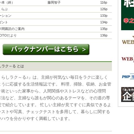
い本（終）
藤岡智子
116p
'くらぶ
126p
ーション
133p
ゼント
134p
年間購読のご案内
135p
OTOだより
136p
しラク～る とは
くらしラク～る♪』は、主婦が何気ない毎日をラクに楽しく
ように応援する生活情報誌です。 料理、掃除、収納、お金管
り術といった家事から、人間関係やストレスなどの心理問
方法など、主婦なら誰もが関心のあるテーマを、その道の専
説で紹介しています。 忙しい主婦が見てすぐに真似できるよ
ラストや写真、チェックテストを多用して、暮らしに関する
ウハウを分かりやすく満載しています。