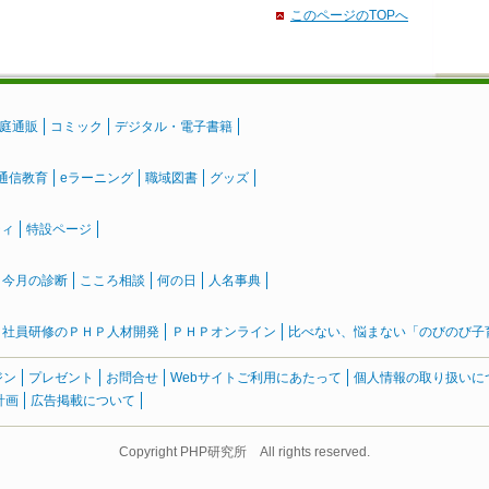
このページのTOPへ
庭通販
コミック
デジタル・電子書籍
通信教育
eラーニング
職域図書
グッズ
ティ
特設ページ
』今月の診断
こころ相談
何の日
人名事典
社員研修のＰＨＰ人材開発
ＰＨＰオンライン
比べない、悩まない「のびのび子育て
ジン
プレゼント
お問合せ
Webサイトご利用にあたって
個人情報の取り扱いに
計画
広告掲載について
Copyright PHP研究所 All rights reserved.