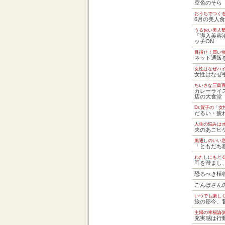
空色のそら
おうちでつくる
6月の美人
うるおい美人
「導入美容
ッチON
目指せ！買い
ネット通販
女性はなぜハ
女性はなぜ
ちいさな三島
カレーライ
店の大食堂
Dr.賀子の「
だるい・疲
人生の悩みは
夫のあごヒ
風通しのいい
「ともだち
わたしにもど
耳を澄まし
恐るべき植
ごんぼさん
いつでも楽し
旅の形今、
主婦の幸福論(
充実感は行