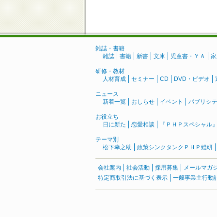
雑誌・書籍
雑誌
書籍
新書
文庫
児童書・ＹＡ
家
研修・教材
人材育成
セミナー
CD
DVD・ビデオ
ニュース
新着一覧
おしらせ
イベント
パブリシ
お役立ち
日に新た
恋愛相談
『ＰＨＰスペシャル
テーマ別
松下幸之助
政策シンクタンクＰＨＰ総研
会社案内
社会活動
採用募集
メールマガ
特定商取引法に基づく表示
一般事業主行動