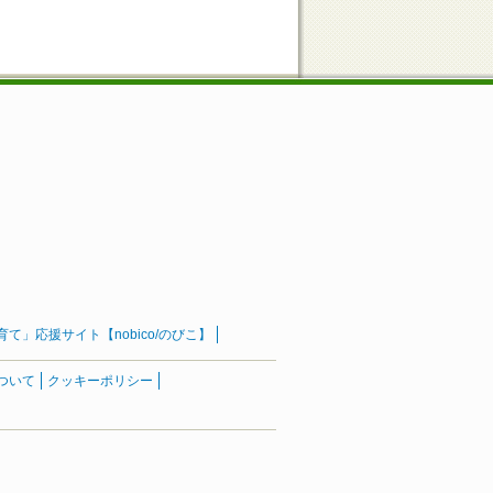
」応援サイト【nobico/のびこ】
ついて
クッキーポリシー