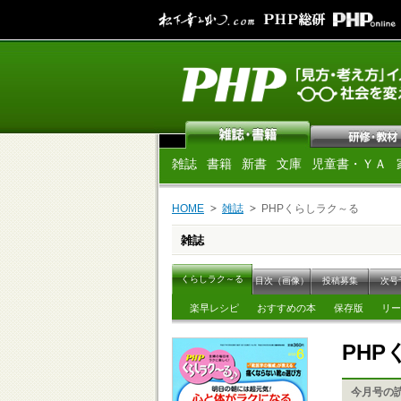
雑誌
書籍
新書
文庫
児童書・ＹＡ
HOME
雑誌
PHPくらしラク～る
雑誌
くらしラク～る
目次（画像）
投稿募集
次号
楽早レシピ
おすすめの本
保存版
リー
PH
今月号の