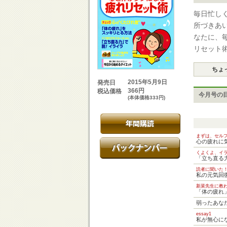
毎日忙し
所づきあ
なたに、
リセット
ちょ
2015年5月9日
発売日
366円
税込価格
今月号の
(本体価格333円)
まずは、セル
心の疲れに
くよくよ、イ
「立ち直る
読者に聞いた
私の元気回復
新菜先生に教
「体の疲れ
弱ったあな
essay1
私が無心に