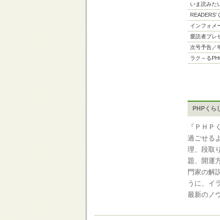
いま読みた
READERS
インフォメ
愛読者プレ
次号予告／
ラク～るPH
PHPくら
『ＰＨＰ
過ごせる
理、段取
題、開運
門家の解
うに、イ
最新のノ