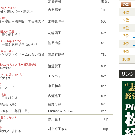
高橋健司
表３p
“美人ごはん”
吉田麻子
1p
食材＜鶏レバー・寒天＞
4位
塾（終）
5位
液＋温め＋深呼吸」で美肌スイ
水井真理子
50p
6位
物賢人への道
花輪陽子
52p
を賢く使おう！
7位
イヒールをはくのか
池田清彦
54p
8位
手土産を必死で選ぶのか？
9位
百貨店（新）
スとソフトクリームのない百貨
三島有紀子
76p
10位
女性のからだ」お悩み相談室(終)
渡邊賀子
80p
れやすい
オネエに訊いちゃえ！
Ｔｏｍｙ
82p
ゲがイヤ！
窓
永田和宏
84p
親」として
る場所
広瀬裕子
89p
、目をひらき
物たち（終）
藤野可織
92p
のゆる～い毎日（終）
Farmer'ｓ KEIKO
94p
く暮らしたい！
森川弘子
105p
昔
終)
村上祥子さん
110p
動から生まれる