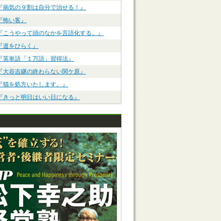
『病気の９割は自分で治せる！』
『怖い客』
『こうやって頭のなかを言語化する。』
『道をひらく』
『英単語「１万語」習得法』
『大谷吉継の終わらない関ケ原』
『猫を処方いたします。』
『きっと明日はいい日になる』