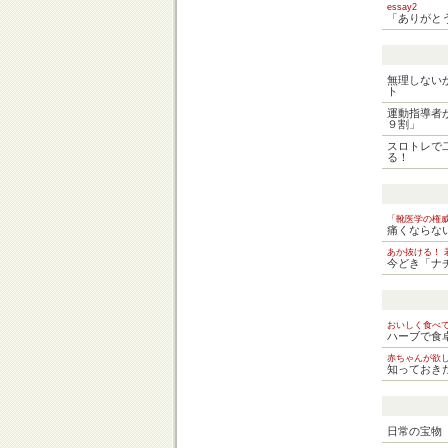
essay2
「ありがと
無理しない
ト
運動指導者
９割」
スロトレで
る！
「靴医学の権
痛くならな
あか抜ける！ 
今どき「ナ
おいしく食べ
ハーブで食
赤ちゃんが欲
知っておき
日常の宝物