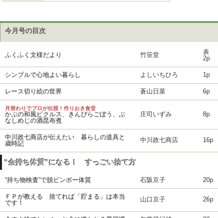
今月号の目次
表
ふくふく文様だより
竹笹堂
2p
シンプルで心地よい暮らし
よしいちひろ
1p
レース切り絵の世界
蒼山日菜
6p
月替わりでプロが伝授！作りおき食堂
かぶの和風ピクルス、きんぴらごぼう、ぶ
庄司いずみ
8p
なしめじの酒昆布煮
中川政七商店が伝えたい 暮らしの道具と
中川政七商店
16p
歳時記
“金持ち体質”になる！ すっごい捨て方
“持ち物検査”で脱ビンボー体質
石阪京子
20p
ＦＰが教える 捨てれば「貯まる」は本当
山口京子
26p
です！