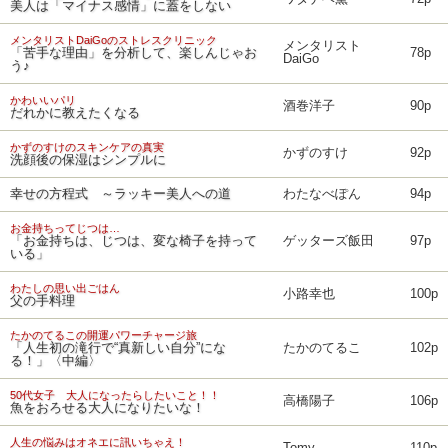
美人は「マイナス感情」に蓋をしない
メンタリストDaiGoのストレスクリニック
メンタリスト
「苦手な理由」を分析して、楽しんじゃお
78p
DaiGo
う♪
かわいいパリ
酒巻洋子
90p
だれかに教えたくなる
かずのすけのスキンケアの真実
かずのすけ
92p
洗顔後の保湿はシンプルに
幸せの方程式 ～ラッキー美人への道
わたなべぽん
94p
お金持ちってじつは…
「お金持ちは、じつは、変な椅子を持って
ゲッターズ飯田
97p
いる」
わたしの思い出ごはん
小路幸也
100p
父の手料理
たかのてるこの開運パワーチャージ旅
「人生初の滝行で“真新しい自分”にな
たかのてるこ
102p
る！」〈中編〉
50代女子 大人になったらしたいこと！！
高橋陽子
106p
魚をおろせる大人になりたいな！
人生の悩みはオネエに訊いちゃえ！