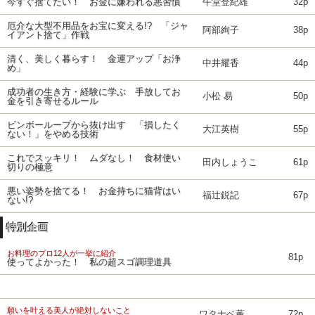
今すぐ捨てたい！ お金に嫌われる悪習慣
午堂登紀雄
32p
厄介な大型不用品をお宝に変える!? 「ジャ
阿部絢子
38p
イアント捨て」作戦
清く、美しく暮らす！ 金運アップ「お浄
中井耀香
44p
め」
成功者の生き方・経験に学ぶ 手放してお
小松 易
50p
金を引き寄せるルール
ビンボーループから抜け出す 「損したく
大江英樹
55p
ない！」をやめる技術
これでスッキリ！ ムダなし！ 食材使い
田内しょうこ
61p
切りの極意
悪い姿勢を捨てる！ お金持ちに猫背はい
福辻鋭記
67p
ない!?
特別企画
お料理のプロ12人が一挙に紹介
81p
使ってよかった！ 私の超スゴ調理道具
願いを叶える美人が絶対しないこと
ワタナベ薫
72p