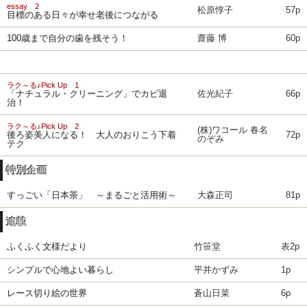
essay 2
松原惇子
57p
目標のある日々が幸せ老後につながる
100歳まで自分の歯を残そう！
齋藤 博
60p
ラク～る♪Pick Up 1
「ナチュラル・クリーニング」でカビ退
佐光紀子
66p
治！
ラク～る♪Pick Up 2
(株)ワコール 春名
後ろ姿美人になる！ 大人のおりこう下着
72p
のぞみ
テク
特別企画
すっごい「日本茶」 ～まるごと活用術～
大森正司
81p
連載
ふくふく文様だより
竹笹堂
表2p
シンプルで心地よい暮らし
平井かずみ
1p
レース切り絵の世界
蒼山日菜
6p