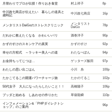
月替わりでプロが伝授！作りおき食堂
村上祥子
8p
中川政七商店が伝えたい 暮らしの道具と
中川政七商店
16p
歳時記
メンタリスト
メンタリストDaiGoのストレスクリニック
78p
DaiGo
だれかに教えたくなる かわいいパリ
酒巻洋子
90p
かずのすけのスキンケアの真実
かずのすけ
92p
幸せの方程式 ～ラッキー美人への道
わたなべぽん
94p
お金持ちってじつは…
ゲッターズ飯田
97p
わたしの思い出ごはん
小川 糸
100p
たかこてるこの開運パワーチャージ旅
たかのてるこ
102p
50代女子 大人になったらしたいこと！！
高橋陽子
106p
ブッダと始める しあわせの作りかた
草薙龍瞬
110p
インフォメーション&「PHPダイレクトシ
96p
ョップ」のご案内