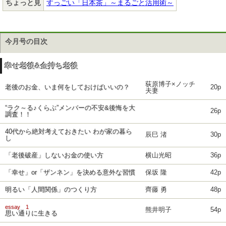
ちょっと見
すっごい「日本茶」～まるごと活用術～
今月号の目次
幸せ老後&金持ち老後
荻原博子×ノッチ
老後のお金、いま何をしておけばいいの？
20p
夫妻
“ラク～る♪くらぶ”メンバーの不安&後悔を大
26p
調査！！
40代から絶対考えておきたい わが家の暮ら
辰巳 渚
30p
し
「老後破産」しないお金の使い方
横山光昭
36p
「幸せ」or「ザンネン」を決める意外な習慣
保坂 隆
42p
明るい「人間関係」のつくり方
齊藤 勇
48p
essay 1
熊井明子
54p
思い通りに生きる