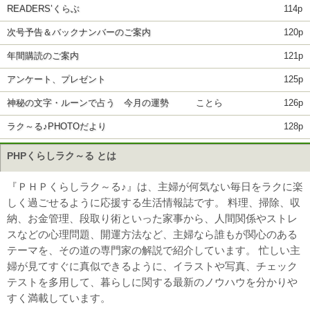
READERS’くらぶ
114p
次号予告＆バックナンバーのご案内
120p
年間購読のご案内
121p
アンケート、プレゼント
125p
神秘の文字・ルーンで占う 今月の運勢
ことら
126p
ラク～る♪PHOTOだより
128p
PHPくらしラク～る とは
『ＰＨＰくらしラク～る♪』は、主婦が何気ない毎日をラクに楽
しく過ごせるように応援する生活情報誌です。 料理、掃除、収
納、お金管理、段取り術といった家事から、人間関係やストレ
スなどの心理問題、開運方法など、主婦なら誰もが関心のある
テーマを、その道の専門家の解説で紹介しています。 忙しい主
婦が見てすぐに真似できるように、イラストや写真、チェック
テストを多用して、暮らしに関する最新のノウハウを分かりや
すく満載しています。