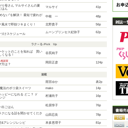
がり母さん マルサイさんの夏
マルサイ
41p
ごはん
めない”を解決！ 最短で疲れが
中根 一
48p
雑誌一
ク風水で即効ツキまくり！
北野貴子
56p
ムーンプリンセス妃弥子
62p
片づけスケジュール
ラク～る♪Pick Up
ーケットのことを知れば 買い
谷尻純子
70p
しくなる！
み相談室
岡田正彦
124p
び方は？
連載
雨宮ゆか
表2p
の魔法のポリ袋スイーツ
mako
14p
ッピーになれる どこ？ ド
村瀬尚子
16p
ンジ
セイ
松原惇子
76p
い出ごはん
書籍売
ラクになる話を聞かせてくださ
山田忍良
78p
堂&アレンジレシピ
本多恵理子
81p