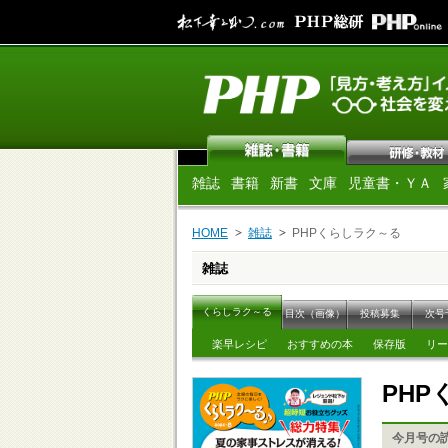
雑誌
書籍
新書
文庫
児童書・ＹＡ
HOME
雑誌
PHPくらしラク～る
雑誌
くらしラク～る
目次（画像）
投稿募集
次号
楽早レシピ
おすすめの本
保存版
リー
PH
今月号の