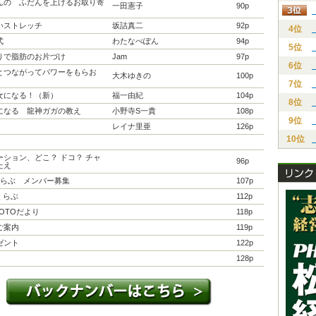
んの ふだんを上げるお取り寄
一田憲子
90p
いストレッチ
坂詰真二
92p
4位
式
わたなべぽん
94p
5位
りで脂肪のお片づけ
Jam
97p
6位
とつながってパワーをもらお
大木ゆきの
100p
7位
女になる！（新）
福一由紀
104p
8位
になる 龍神ガガの教え
小野寺S一貴
108p
9位
レイナ里亜
126p
10位
ーション、どこ？ ドコ？ チャ
96p
たえ
くらぶ メンバー募集
107p
’くらぶ
112p
OTOだより
118p
ご案内
119p
ゼント
122p
128p