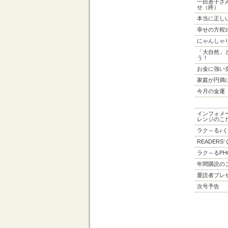
一田憲子さ
せ（終）
本当に正し
幸せの方程
にゃんしゃ
「大自然」
う！
お金に強い
家庭が円満
今月の金運
インフォメ
レンジのこ
ラク～る♪
READERS
ラク～るPH
年間購読の
愛読者プレ
次号予告