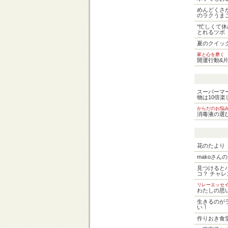
めんどくさ
のラクうま
“忙しくて休
とれるツボ
夏のクイッ
家と心を磨く
開運行動&
スーパーマ
物は10倍楽
からだのお悩
消毒液の選
花のたより
makoさん
見つけるとハ
コ？ チャレ
リレーエッ
わたしの思
生きるのが
い！
作りおき食