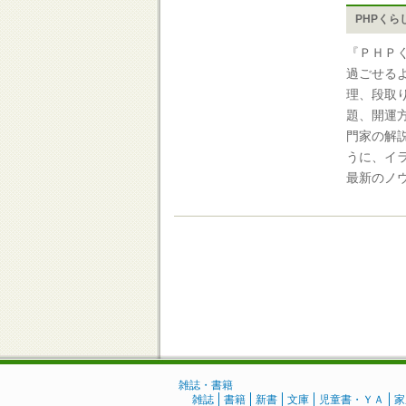
PHPくら
『ＰＨＰ
過ごせる
理、段取
題、開運
門家の解
うに、イ
最新のノ
雑誌・書籍
雑誌
書籍
新書
文庫
児童書・ＹＡ
家