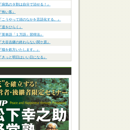
『病気の９割は自分で治せる！』
『怖い客』
『こうやって頭のなかを言語化する。』
『道をひらく』
『英単語「１万語」習得法』
『大谷吉継の終わらない関ケ原』
『猫を処方いたします。』
『きっと明日はいい日になる』