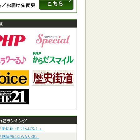
覧
れ筋ランキング
『夢幻花（むげんばな）』
『感情的にならない本』