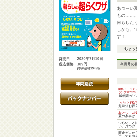
あつ～い
もの……
何もした
しかも、
す！
ちょっ
2020年7月10日
発売日
389円
今月号の
税込価格
(本体価格354円)
開催！ ラク
ランプリ202
10年間の“
レジェンド松
超時短お役
あつ～い だ
夏の家事は
つらいこと
い」片づけ
貯金ゼロから
ボラでもお