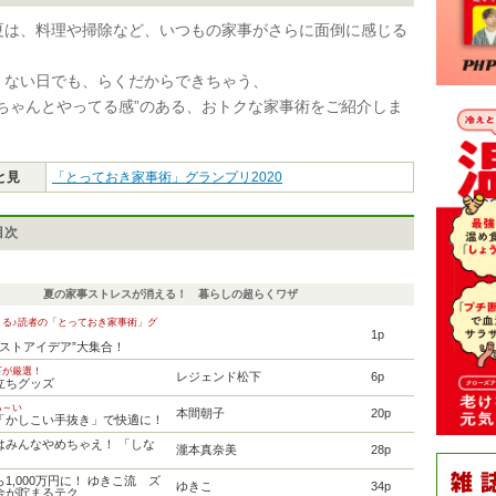
夏は、料理や掃除など、いつもの家事がさらに面倒に感じる
。
くない日でも、らくだからできちゃう、
“ちゃんとやってる感”のある、おトクな家事術をご紹介しま
と見
「とっておき家事術」グランプリ2020
目次
夏の家事ストレスが消える！ 暮らしの超らくワザ
～る♪読者の「とっておき家事術」グ
1p
0
ベストアイデア”大集合！
下が厳選！
レジェンド松下
6p
立ちグッズ
る～い
本間朝子
20p
「かしこい手抜き」で快適に！
はみんなやめちゃえ！ 「しな
瀧本真奈美
28p
1,000万円に！ ゆきこ流 ズ
ゆきこ
34p
金が貯まるテク